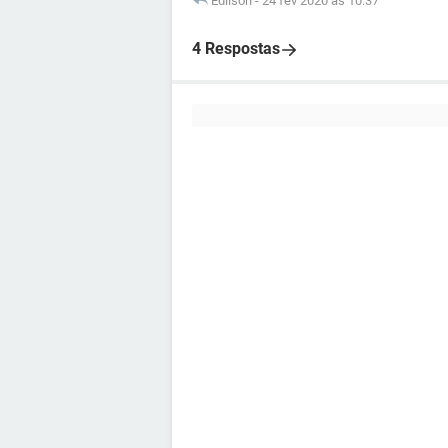
Edilson
-
24 fev 2020 às 10:37
4 Respostas