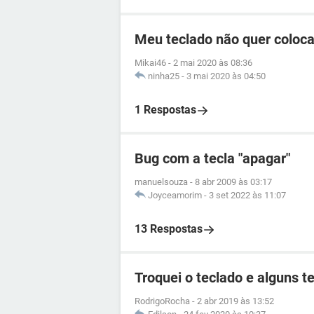
Meu teclado não quer coloca
Mikai46
-
2 mai 2020 às 08:36
ninha25
-
3 mai 2020 às 04:50
1 Respostas
Bug com a tecla "apagar"
manuelsouza
-
8 abr 2009 às 03:17
Joyceamorim
-
3 set 2022 às 11:07
13 Respostas
Troquei o teclado e alguns 
RodrigoRocha
-
2 abr 2019 às 13:52