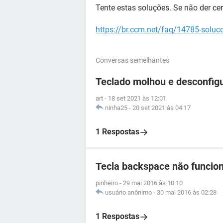
Tente estas soluções. Se não der cer
https://br.ccm.net/faq/14785-soluc
Conversas semelhantes
Teclado molhou e desconfigu
art
-
18 set 2021 às 12:01
ninha25
-
20 set 2021 às 04:17
1 Respostas
Tecla backspace não funcio
pinheiro
-
29 mai 2016 às 10:10
usuário anônimo
-
30 mai 2016 às 02:28
1 Respostas