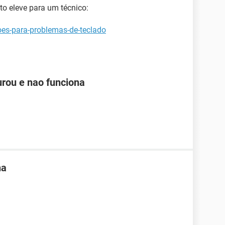
to eleve para um técnico:
oes-para-problemas-de-teclado
rou e nao funciona
na