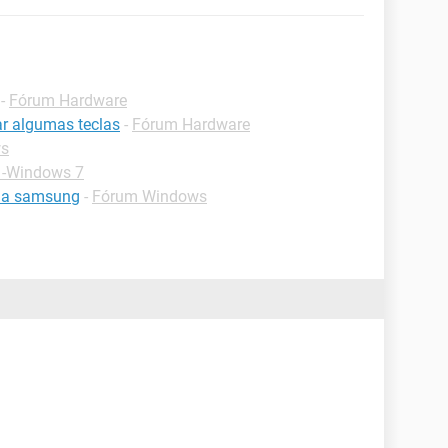
-
Fórum Hardware
r algumas teclas
-
Fórum Hardware
ws
 -Windows 7
ona samsung
-
Fórum Windows