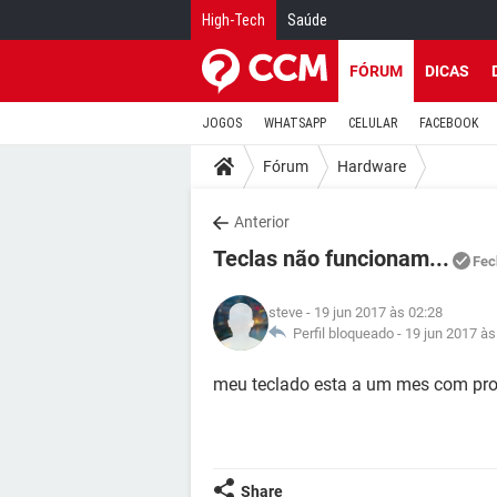
High-Tech
Saúde
FÓRUM
DICAS
JOGOS
WHATSAPP
CELULAR
FACEBOOK
Fórum
Hardware
Anterior
Teclas não funcionam...
Fec
steve
- 19 jun 2017 às 02:28
Perfil bloqueado -
19 jun 2017 às
meu teclado esta a um mes com pro
Share