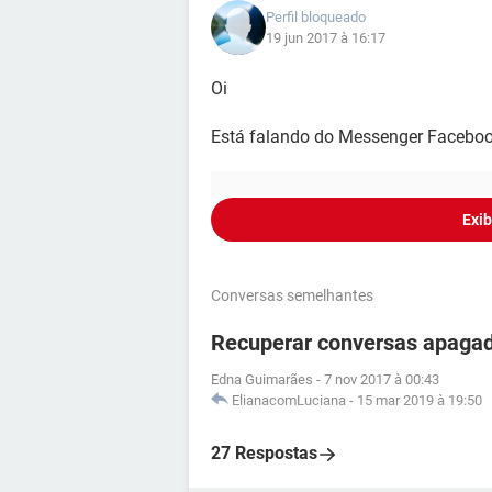
Perfil bloqueado
19 jun 2017 à 16:17
Oi
Está falando do Messenger Facebo
Exib
Conversas semelhantes
Recuperar conversas apaga
Edna Guimarães
-
7 nov 2017 à 00:43
ElianacomLuciana
-
15 mar 2019 à 19:50
27 Respostas