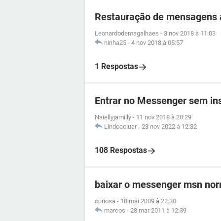
Restauração de mensagens
Leonardodemagalhaes
-
3 nov 2018 à 11:03
ninha25
-
4 nov 2018 à 05:57
1 Respostas
Entrar no Messenger sem ins
Naiellyjamilly
-
11 nov 2018 à 20:29
Lindoaoluar
-
23 nov 2022 à 12:32
108 Respostas
baixar o messenger msn nor
curiosa
-
18 mai 2009 à 22:30
marcos
-
28 mar 2011 à 12:39