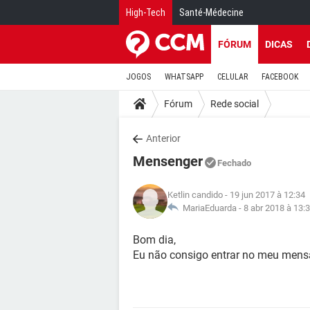
High-Tech
Santé-Médecine
FÓRUM
DICAS
JOGOS
WHATSAPP
CELULAR
FACEBOOK
Fórum
Rede social
Anterior
Mensenger
Fechado
Ketlin candido
- 19 jun 2017 à 12:34
MariaEduarda -
8 abr 2018 à 13:
Bom dia,
Eu não consigo entrar no meu men