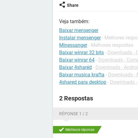
Share
Veja também:
Baixar mensenger
Instalar mensenger
- Melhores respo
Minessanger
- Melhores respostas
Baixar winrar 32 bits
-
Downloads - 
Baixar winrar 64
-
Downloads - Com
Baixar 4sharéd
-
Downloads - Andro
Baixar musica krafta
-
Downloads - 
4shared para desktop
-
Downloads - 
2 Respostas
RÉPONSE 1 / 2
Meilleure réponse