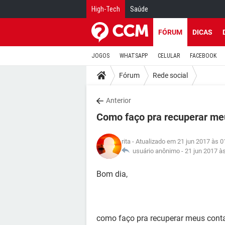
High-Tech
Saúde
FÓRUM
DICAS
JOGOS
WHATSAPP
CELULAR
FACEBOOK
Fórum
Rede social
Anterior
Como faço pra recuperar me
rita
- Atualizado em 21 jun 2017 às 0
usuário anônimo -
21 jun 2017 à
Bom dia,
como faço pra recuperar meus cont