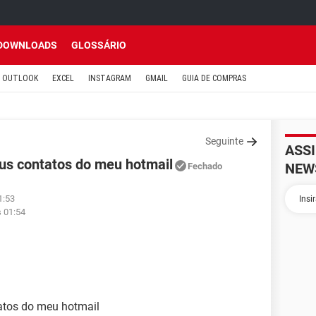
DOWNLOADS
GLOSSÁRIO
OUTLOOK
EXCEL
INSTAGRAM
GMAIL
GUIA DE COMPRAS
Seguinte
ASS
us contatos do meu hotmail
NEW
Fechado
1:53
s 01:54
atos do meu hotmail