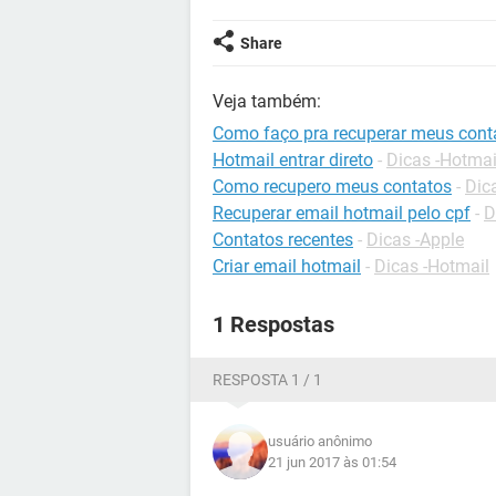
Share
Veja também:
Como faço pra recuperar meus cont
Hotmail entrar direto
-
Dicas -Hotmai
Como recupero meus contatos
-
Dica
Recuperar email hotmail pelo cpf
-
D
Contatos recentes
-
Dicas -Apple
Criar email hotmail
-
Dicas -Hotmail
1 Respostas
RESPOSTA 1 / 1
usuário anônimo
21 jun 2017 às 01:54