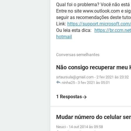
Qual foi o problema? Você não está
Entre no site www.outlook.com e sig
seguir as recomendações deste tuto
Link:
https://support.microsoft.co
Ou leia esta dica:
https://br.ccm.ne
hotmail
Conversas semelhantes
Não consigo recuperar meu 
srtaursula@gmail.com
-
2 fev 2021 às 23:32
ninha25
-
3 fev 2021 às 05:01
1 Respostas
Mudar número do celular se
Neuci
-
14 out 2014 às 09:58