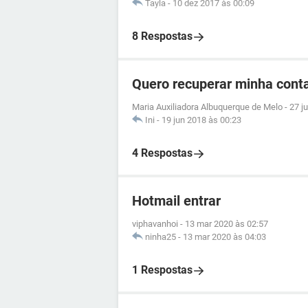
Tayla
-
10 dez 2017 às 00:09
8 Respostas
Quero recuperar minha conta
Maria Auxiliadora Albuquerque de Melo
-
27 j
Ini
-
19 jun 2018 às 00:23
4 Respostas
Hotmail entrar
viphavanhoi
-
13 mar 2020 às 02:57
ninha25
-
13 mar 2020 às 04:03
1 Respostas