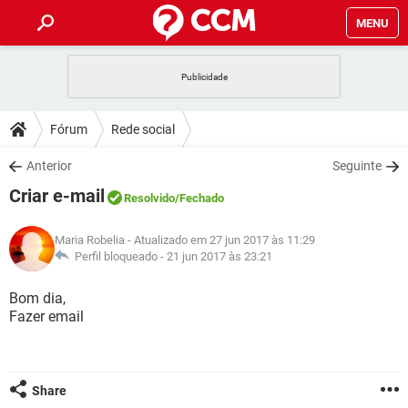
MENU
INÍCIO
JOGOS
WHATSAPP
DICAS
Fórum
Rede social
CELULAR
FACEBOOK
JOGOS
WHATSAPP
DOWNLOADS
Anterior
Seguinte
OUTLOOK
EXCEL
CELULAR
FACEBOOK
Criar e-mail
INSTAGRAM
JOGOS
GMAIL
WHATSAPP
Resolvido
/Fechado
FÓRUM
OUTLOOK
EXCEL
GUIA DE COMPRAS
CELULAR
FACEBOOK
Maria Robelia
- Atualizado em 27 jun 2017 às 11:29
INSTAGRAM
JOGOS
GMAIL
WHATSAPP
GLOSSÁRIO
Perfil bloqueado -
21 jun 2017 às 23:21
OUTLOOK
EXCEL
GUIA DE COMPRAS
CELULAR
FACEBOOK
INSTAGRAM
JOGOS
GMAIL
WHATSAPP
Bom dia,
OUTLOOK
EXCEL
Fazer email
GUIA DE COMPRAS
CELULAR
FACEBOOK
INSTAGRAM
GMAIL
OUTLOOK
EXCEL
GUIA DE COMPRAS
INSTAGRAM
GMAIL
Share