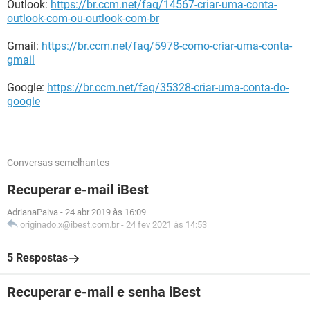
Outlook:
https://br.ccm.net/faq/14567-criar-uma-conta-
outlook-com-ou-outlook-com-br
Gmail:
https://br.ccm.net/faq/5978-como-criar-uma-conta-
gmail
Google:
https://br.ccm.net/faq/35328-criar-uma-conta-do-
google
Conversas semelhantes
Recuperar e-mail iBest
AdrianaPaiva
-
24 abr 2019 às 16:09
originado.x@ibest.com.br
-
24 fev 2021 às 14:53
5 Respostas
Recuperar e-mail e senha iBest