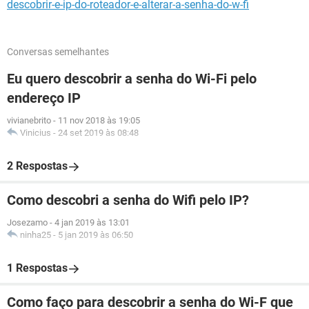
descobrir-e-ip-do-roteador-e-alterar-a-senha-do-w-fi
Conversas semelhantes
Eu quero descobrir a senha do Wi-Fi pelo
endereço IP
vivianebrito
-
11 nov 2018 às 19:05
Vinicius
-
24 set 2019 às 08:48
2 Respostas
Como descobri a senha do Wifi pelo IP?
Josezamo
-
4 jan 2019 às 13:01
ninha25
-
5 jan 2019 às 06:50
1 Respostas
Como faço para descobrir a senha do Wi-F que