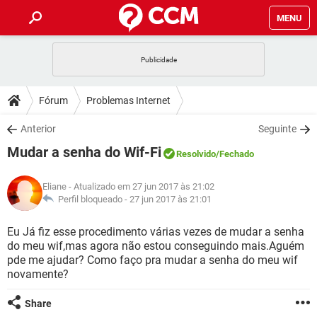
MENU
INÍCIO
JOGOS
WHATSAPP
DICAS
Fórum
Problemas Internet
CELULAR
FACEBOOK
JOGOS
WHATSAPP
DOWNLOADS
Anterior
Seguinte
OUTLOOK
EXCEL
CELULAR
FACEBOOK
Mudar a senha do Wif-Fi
INSTAGRAM
JOGOS
GMAIL
WHATSAPP
Resolvido
/Fechado
FÓRUM
OUTLOOK
EXCEL
GUIA DE COMPRAS
CELULAR
FACEBOOK
Eliane
- Atualizado em 27 jun 2017 às 21:02
INSTAGRAM
JOGOS
GMAIL
WHATSAPP
GLOSSÁRIO
Perfil bloqueado -
27 jun 2017 às 21:01
OUTLOOK
EXCEL
GUIA DE COMPRAS
CELULAR
FACEBOOK
INSTAGRAM
JOGOS
GMAIL
WHATSAPP
Eu Já fiz esse procedimento várias vezes de mudar a senha
OUTLOOK
EXCEL
do meu wif,mas agora não estou conseguindo mais.Aguém
GUIA DE COMPRAS
CELULAR
FACEBOOK
pde me ajudar? Como faço pra mudar a senha do meu wif
INSTAGRAM
GMAIL
novamente?
OUTLOOK
EXCEL
GUIA DE COMPRAS
INSTAGRAM
GMAIL
Share