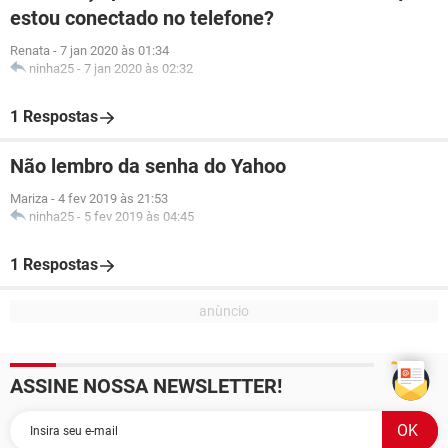
estou conectado no telefone?
Renata
-
7 jan 2020 às 01:34
ninha25
-
7 jan 2020 às 02:32
1 Respostas
Não lembro da senha do Yahoo
Mariza
-
4 fev 2019 às 21:53
ninha25
-
5 fev 2019 às 04:45
1 Respostas
ASSINE NOSSA NEWSLETTER!