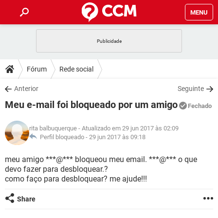
MENU
INÍCIO
JOGOS
WHATSAPP
DICAS
Fórum
Rede social
CELULAR
FACEBOOK
JOGOS
WHATSAPP
DOWNLOADS
Anterior
Seguinte
OUTLOOK
EXCEL
CELULAR
FACEBOOK
Meu e-mail foi bloqueado por um amigo
INSTAGRAM
JOGOS
GMAIL
WHATSAPP
Fechado
FÓRUM
OUTLOOK
EXCEL
GUIA DE COMPRAS
CELULAR
FACEBOOK
rita balbuquerque
- Atualizado em 29 jun 2017 às 02:09
INSTAGRAM
JOGOS
GMAIL
WHATSAPP
GLOSSÁRIO
Perfil bloqueado -
29 jun 2017 às 09:18
OUTLOOK
EXCEL
GUIA DE COMPRAS
CELULAR
FACEBOOK
INSTAGRAM
JOGOS
GMAIL
WHATSAPP
meu amigo ***@*** bloqueou meu email. ***@*** o que
OUTLOOK
EXCEL
devo fazer para desbloquear.?
GUIA DE COMPRAS
CELULAR
FACEBOOK
como faço para desbloquear? me ajude!!!
INSTAGRAM
GMAIL
OUTLOOK
EXCEL
GUIA DE COMPRAS
Share
INSTAGRAM
GMAIL