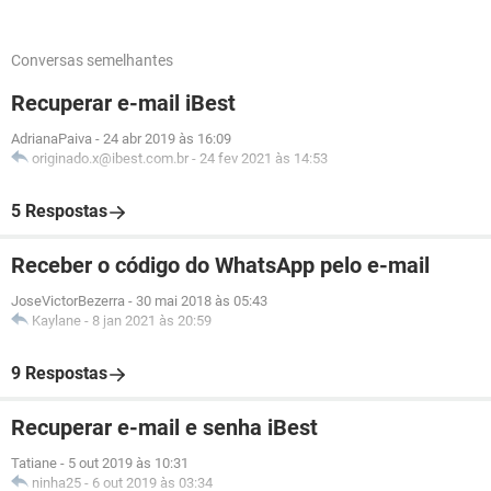
Conversas semelhantes
Recuperar e-mail iBest
AdrianaPaiva
-
24 abr 2019 às 16:09
originado.x@ibest.com.br
-
24 fev 2021 às 14:53
5 Respostas
Receber o código do WhatsApp pelo e-mail
JoseVictorBezerra
-
30 mai 2018 às 05:43
Kaylane
-
8 jan 2021 às 20:59
9 Respostas
Recuperar e-mail e senha iBest
Tatiane
-
5 out 2019 às 10:31
ninha25
-
6 out 2019 às 03:34