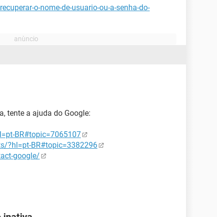
recuperar-o-nome-de-usuario-ou-a-senha-do-
 tente a ajuda do Google:
hl=pt-BR#topic=7065107
ts/?hl=pt-BR#topic=3382296
tact-google/