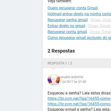
Veja também:
Quero recuperar conta Gmail
Hotmail entrar direto na minha cont
Recuperar senha gmail
-
Dicas -Gma
Entrar direto no gmail
-
Dicas -Gmail
Recuperar conta gmail
-
Dicas -Gmai
Como recuperar email excluido do g
2 Respostas
RESPOSTA 1 / 2
usuário anônimo
1 jul 2017 às 01:50
Esqueceu a senha? Leia estas dicas
https://br.ccm.net/faq/16455-como-
https://br.ccm.net/faq/16455-como-
Esqueceu e-mail e senha? Leia esta 