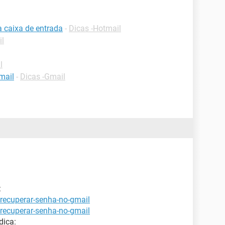
a caixa de entrada
-
Dicas -Hotmail
il
l
mail
-
Dicas -Gmail
:
recuperar-senha-no-gmail
recuperar-senha-no-gmail
dica: