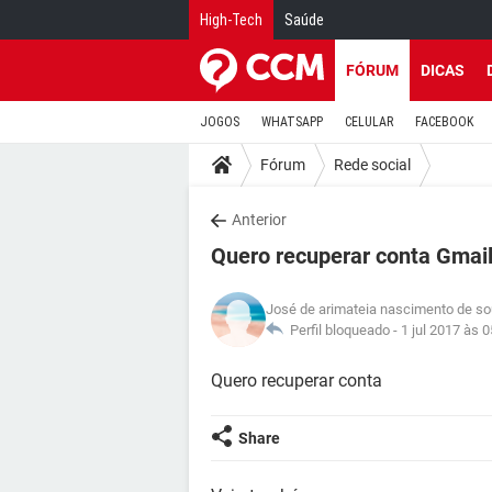
High-Tech
Saúde
FÓRUM
DICAS
JOGOS
WHATSAPP
CELULAR
FACEBOOK
Fórum
Rede social
Anterior
Quero recuperar conta Gmai
José de arimateia nascimento de s
Perfil bloqueado -
1 jul 2017 às 0
Quero recuperar conta
Share