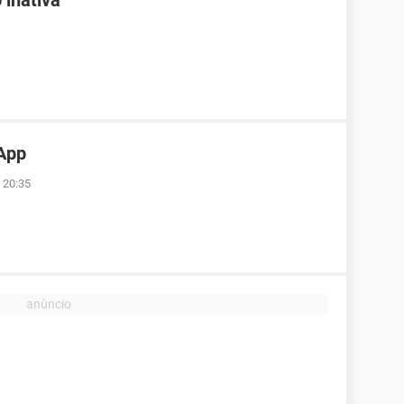
 inativa
App
 20:35