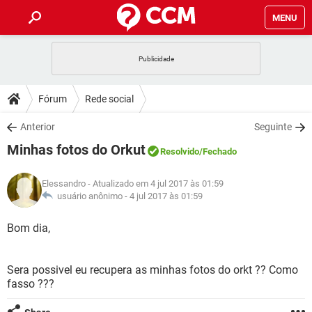
MENU
INÍCIO
JOGOS
WHATSAPP
DICAS
Fórum
Rede social
CELULAR
FACEBOOK
JOGOS
WHATSAPP
DOWNLOADS
Anterior
Seguinte
OUTLOOK
EXCEL
CELULAR
FACEBOOK
Minhas fotos do Orkut
INSTAGRAM
JOGOS
GMAIL
WHATSAPP
Resolvido
/Fechado
FÓRUM
OUTLOOK
EXCEL
GUIA DE COMPRAS
CELULAR
FACEBOOK
Elessandro
- Atualizado em 4 jul 2017 às 01:59
INSTAGRAM
JOGOS
GMAIL
WHATSAPP
GLOSSÁRIO
usuário anônimo -
4 jul 2017 às 01:59
OUTLOOK
EXCEL
GUIA DE COMPRAS
CELULAR
FACEBOOK
INSTAGRAM
JOGOS
GMAIL
WHATSAPP
Bom dia,
OUTLOOK
EXCEL
GUIA DE COMPRAS
CELULAR
FACEBOOK
INSTAGRAM
GMAIL
Sera possivel eu recupera as minhas fotos do orkt ?? Como
OUTLOOK
EXCEL
GUIA DE COMPRAS
fasso ???
INSTAGRAM
GMAIL