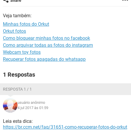
Share
GUIA DE COMPRAS
Veja também:
Minhas fotos do Orkut
Orkut fotos
Como bloquear minhas fotos no facebook
Como arquivar todas as fotos do instagram
Webcam toy fotos
Recuperar fotos apagadas do whatsapp
1 Respostas
RESPOSTA 1 / 1
usuário anônimo
4 jul 2017 às 01:59
Leia esta dica:
https://br.ccm.net/faq/31651-como-recuperar-fotos-do-orkut