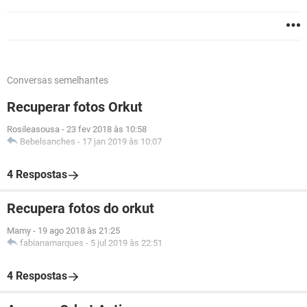
Conversas semelhantes
Recuperar fotos Orkut
Rosileasousa
-
23 fev 2018 às 10:58
Bebelsanches
-
17 jan 2019 às 10:07
4 Respostas
Recupera fotos do orkut
Mamy
-
19 ago 2018 às 21:25
fabianamarques
-
5 jul 2019 às 22:51
4 Respostas