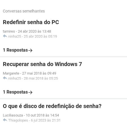
Conversas semelhantes
Redefinir senha do PC
tamires
-
24 abr 2020 às 13:48
ninha25
-
25 abr 2020 às 05:19
1 Respostas
Recuperar senha do Windows 7
Margarete
-
27 mai 2018 às 09:49
ninha25
-
28 mai 2018 às 05:25
1 Respostas
O que é disco de redefinição de senha?
Luciliasouza
-
10 out 2018 às 14:54
Thiagolopes
-
6 jul 2023 às 21:31