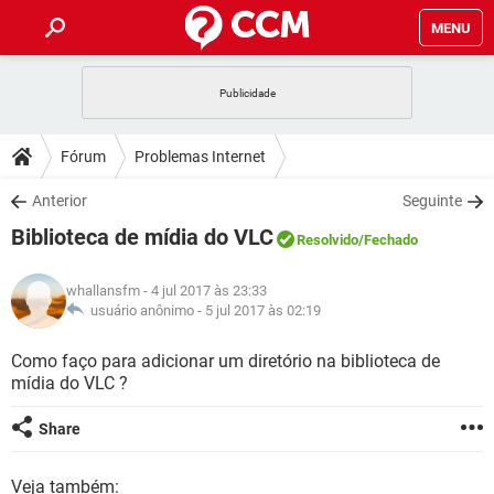
MENU
INÍCIO
JOGOS
WHATSAPP
DICAS
Fórum
Problemas Internet
CELULAR
FACEBOOK
JOGOS
WHATSAPP
DOWNLOADS
Anterior
Seguinte
OUTLOOK
EXCEL
CELULAR
FACEBOOK
Biblioteca de mídia do VLC
INSTAGRAM
JOGOS
GMAIL
WHATSAPP
Resolvido
/Fechado
FÓRUM
OUTLOOK
EXCEL
GUIA DE COMPRAS
CELULAR
FACEBOOK
whallansfm
- 4 jul 2017 às 23:33
INSTAGRAM
JOGOS
GMAIL
WHATSAPP
GLOSSÁRIO
usuário anônimo -
5 jul 2017 às 02:19
OUTLOOK
EXCEL
GUIA DE COMPRAS
CELULAR
FACEBOOK
INSTAGRAM
JOGOS
GMAIL
WHATSAPP
Como faço para adicionar um diretório na biblioteca de
OUTLOOK
EXCEL
mídia do VLC ?
GUIA DE COMPRAS
CELULAR
FACEBOOK
INSTAGRAM
GMAIL
OUTLOOK
EXCEL
Share
GUIA DE COMPRAS
INSTAGRAM
GMAIL
Veja também: