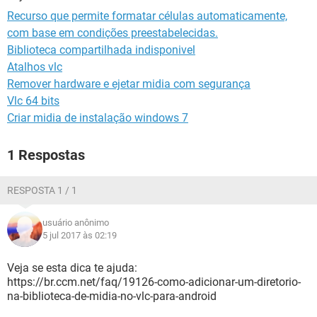
GUIA DE COMPRAS
Recurso que permite formatar células automaticamente,
com base em condições preestabelecidas.
Biblioteca compartilhada indisponivel
Atalhos vlc
Remover hardware e ejetar midia com segurança
Vlc 64 bits
Criar midia de instalação windows 7
1 Respostas
RESPOSTA 1 / 1
usuário anônimo
5 jul 2017 às 02:19
Veja se esta dica te ajuda:
https://br.ccm.net/faq/19126-como-adicionar-um-diretorio-
na-biblioteca-de-midia-no-vlc-para-android