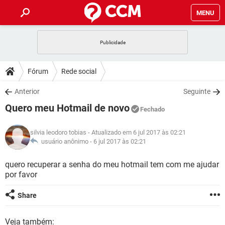
MENU
INÍCIO
JOGOS
WHATSAPP
DICAS
Fórum
Rede social
CELULAR
FACEBOOK
JOGOS
WHATSAPP
DOWNLOADS
Anterior
Seguinte
OUTLOOK
EXCEL
CELULAR
FACEBOOK
Quero meu Hotmail de novo
INSTAGRAM
JOGOS
GMAIL
WHATSAPP
Fechado
FÓRUM
OUTLOOK
EXCEL
GUIA DE COMPRAS
CELULAR
FACEBOOK
silvia leodoro tobias
- Atualizado em 6 jul 2017 às 02:21
INSTAGRAM
JOGOS
GMAIL
WHATSAPP
GLOSSÁRIO
usuário anônimo -
6 jul 2017 às 02:21
OUTLOOK
EXCEL
GUIA DE COMPRAS
CELULAR
FACEBOOK
INSTAGRAM
JOGOS
GMAIL
WHATSAPP
quero recuperar a senha do meu hotmail tem com me ajudar
OUTLOOK
EXCEL
por favor
GUIA DE COMPRAS
CELULAR
FACEBOOK
INSTAGRAM
GMAIL
OUTLOOK
EXCEL
Share
GUIA DE COMPRAS
INSTAGRAM
GMAIL
Veja também: