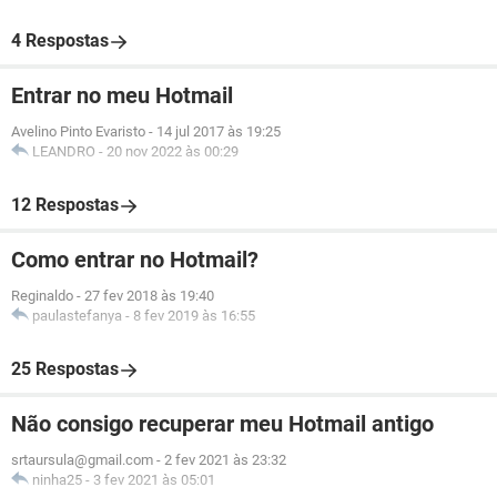
4 Respostas
Entrar no meu Hotmail
Avelino Pinto Evaristo
-
14 jul 2017 às 19:25
LEANDRO
-
20 nov 2022 às 00:29
12 Respostas
Como entrar no Hotmail?
Reginaldo
-
27 fev 2018 às 19:40
paulastefanya
-
8 fev 2019 às 16:55
25 Respostas
Não consigo recuperar meu Hotmail antigo
srtaursula@gmail.com
-
2 fev 2021 às 23:32
ninha25
-
3 fev 2021 às 05:01