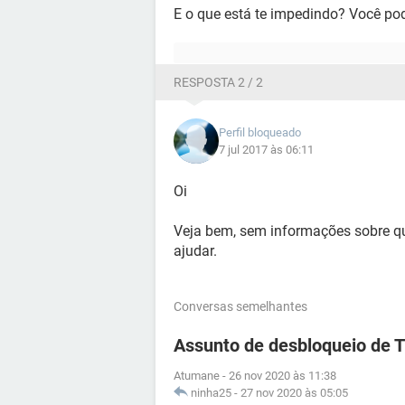
E o que está te impedindo? Você pode
RESPOSTA 2 / 2
Perfil bloqueado
7 jul 2017 às 06:11
Oi
Veja bem, sem informações sobre q
ajudar.
Conversas semelhantes
Assunto de desbloqueio de 
Atumane
-
26 nov 2020 às 11:38
ninha25
-
27 nov 2020 às 05:05