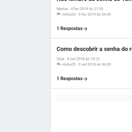
Mariza
-
4 fev 2019 às 21:53
ninha25
-
5 fev 2019 às 04:45
1 Respostas
Como descobrir a senha do 
Ilzza
-
8 set 2018 às 10:12
ninha25
-
9 set 2018 às 06:00
1 Respostas