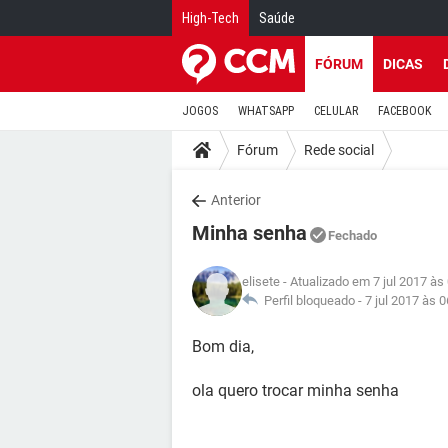
High-Tech
Saúde
FÓRUM
DICAS
JOGOS
WHATSAPP
CELULAR
FACEBOOK
Fórum
Rede social
Anterior
Minha senha
Fechado
elisete
- Atualizado em 7 jul 2017 às
Perfil bloqueado -
7 jul 2017 às 0
Bom dia,
ola quero trocar minha senha