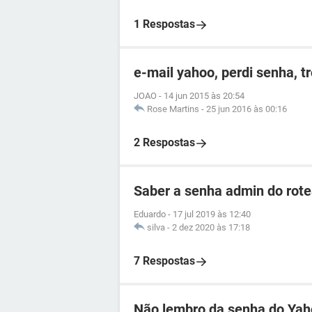
1 Respostas
e-mail yahoo, perdi senha, t
JOAO
-
14 jun 2015 às 20:54
Rose Martins
-
25 jun 2016 às 00:16
2 Respostas
Saber a senha admin do ro
Eduardo
-
17 jul 2019 às 12:40
silva
-
2 dez 2020 às 17:18
7 Respostas
Não lembro da senha do Ya