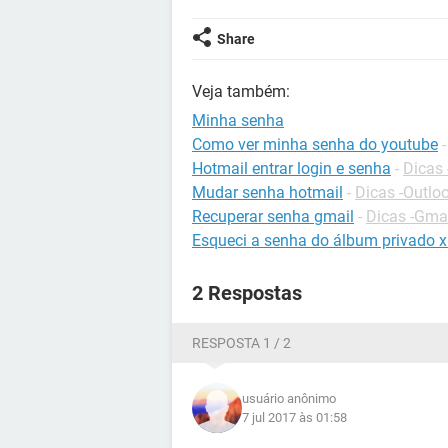
Share
Veja também:
Minha senha
Como ver minha senha do youtube
Hotmail entrar login e senha
-
Dicas 
Mudar senha hotmail
-
Dicas -Outlo
Recuperar senha gmail
-
Dicas -Gma
Esqueci a senha do álbum privado 
2 Respostas
RESPOSTA 1 / 2
usuário anônimo
7 jul 2017 às 01:58