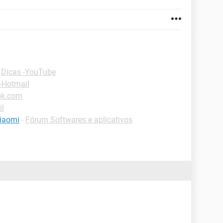
-
Dicas -YouTube
-Hotmail
ok.com
il
xiaomi
-
Fórum Softwares e aplicativos