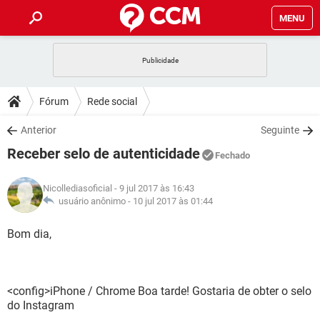
MENU
INÍCIO
JOGOS
WHATSAPP
DICAS
Fórum
Rede social
CELULAR
FACEBOOK
JOGOS
WHATSAPP
DOWNLOADS
Anterior
Seguinte
OUTLOOK
EXCEL
CELULAR
FACEBOOK
Receber selo de autenticidade
INSTAGRAM
JOGOS
GMAIL
WHATSAPP
Fechado
FÓRUM
OUTLOOK
EXCEL
GUIA DE COMPRAS
CELULAR
FACEBOOK
Nicollediasoficial
- 9 jul 2017 às 16:43
INSTAGRAM
JOGOS
GMAIL
WHATSAPP
GLOSSÁRIO
usuário anônimo -
10 jul 2017 às 01:44
OUTLOOK
EXCEL
GUIA DE COMPRAS
CELULAR
FACEBOOK
INSTAGRAM
JOGOS
GMAIL
WHATSAPP
Bom dia,
OUTLOOK
EXCEL
GUIA DE COMPRAS
CELULAR
FACEBOOK
INSTAGRAM
GMAIL
OUTLOOK
EXCEL
GUIA DE COMPRAS
<config>iPhone / Chrome Boa tarde! Gostaria de obter o selo
INSTAGRAM
GMAIL
do Instagram