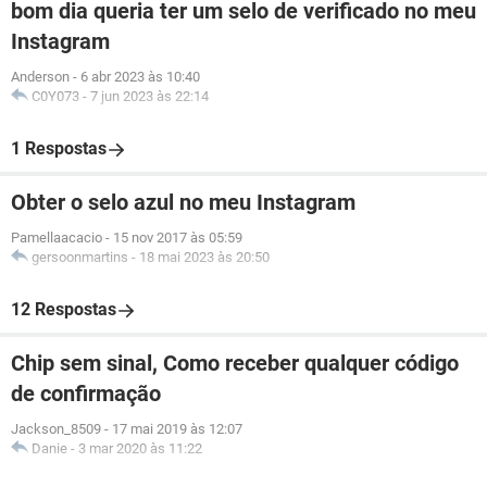
bom dia queria ter um selo de verificado no meu
Instagram
Anderson
-
6 abr 2023 às 10:40
C0Y073
-
7 jun 2023 às 22:14
1 Respostas
Obter o selo azul no meu Instagram
Pamellaacacio
-
15 nov 2017 às 05:59
gersoonmartins
-
18 mai 2023 às 20:50
12 Respostas
Chip sem sinal, Como receber qualquer código
de confirmação
Jackson_8509
-
17 mai 2019 às 12:07
Danie
-
3 mar 2020 às 11:22