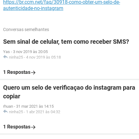
https://br.ccm.net/faq/30918-como-obter-um-selo-de-
autenticidade-no-instagram
Conversas semelhantes
Sem sinal de celular, tem como receber SMS?
Yas
-
3 nov 2019 às 20:05
ninha25
-
4 nov 2019 às 05:18
1 Respostas
Quero um selo de verificaçao do instagram para
copiar
rhuan
-
31 mar 2021 às 14:15
ninha25
-
1 abr 2021 às 04:32
1 Respostas