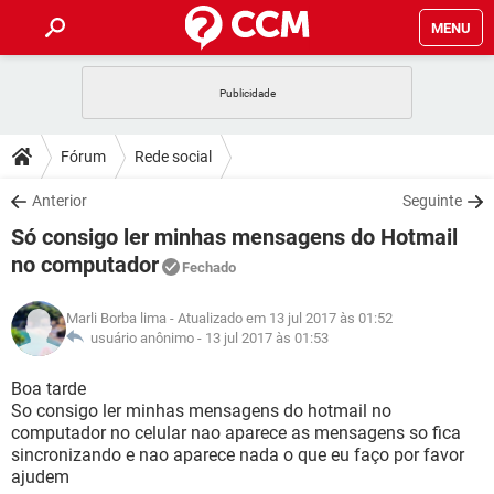
MENU
INÍCIO
JOGOS
WHATSAPP
DICAS
Fórum
Rede social
CELULAR
FACEBOOK
JOGOS
WHATSAPP
DOWNLOADS
Anterior
Seguinte
OUTLOOK
EXCEL
CELULAR
FACEBOOK
Só consigo ler minhas mensagens do Hotmail
INSTAGRAM
JOGOS
GMAIL
WHATSAPP
FÓRUM
OUTLOOK
EXCEL
no computador
Fechado
GUIA DE COMPRAS
CELULAR
FACEBOOK
INSTAGRAM
JOGOS
GMAIL
WHATSAPP
GLOSSÁRIO
OUTLOOK
EXCEL
Marli Borba lima
- Atualizado em 13 jul 2017 às 01:52
GUIA DE COMPRAS
CELULAR
FACEBOOK
usuário anônimo -
13 jul 2017 às 01:53
INSTAGRAM
JOGOS
GMAIL
WHATSAPP
OUTLOOK
EXCEL
Boa tarde
GUIA DE COMPRAS
CELULAR
FACEBOOK
INSTAGRAM
GMAIL
So consigo ler minhas mensagens do hotmail no
OUTLOOK
EXCEL
computador no celular nao aparece as mensagens so fica
GUIA DE COMPRAS
sincronizando e nao aparece nada o que eu faço por favor
INSTAGRAM
GMAIL
ajudem