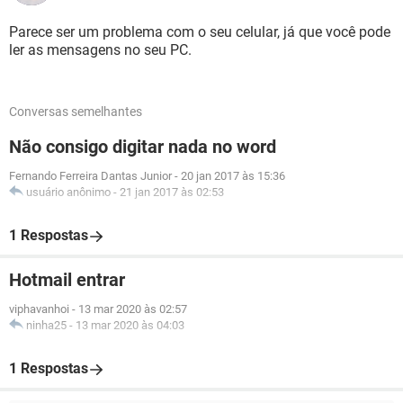
Parece ser um problema com o seu celular, já que você pode
ler as mensagens no seu PC.
Conversas semelhantes
Não consigo digitar nada no word
Fernando Ferreira Dantas Junior
-
20 jan 2017 às 15:36
usuário anônimo
-
21 jan 2017 às 02:53
1 Respostas
Hotmail entrar
viphavanhoi
-
13 mar 2020 às 02:57
ninha25
-
13 mar 2020 às 04:03
1 Respostas