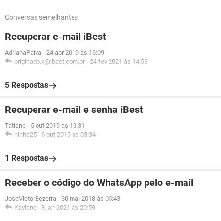
Conversas semelhantes
Recuperar e-mail iBest
AdrianaPaiva
-
24 abr 2019 às 16:09
originado.x@ibest.com.br
-
24 fev 2021 às 14:53
5 Respostas
Recuperar e-mail e senha iBest
Tatiane
-
5 out 2019 às 10:31
ninha25
-
6 out 2019 às 03:34
1 Respostas
Receber o código do WhatsApp pelo e-mail
JoseVictorBezerra
-
30 mai 2018 às 05:43
Kaylane
-
8 jan 2021 às 20:59