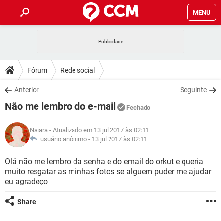
MENU
INÍCIO
JOGOS
WHATSAPP
DICAS
Fórum
Rede social
CELULAR
FACEBOOK
JOGOS
WHATSAPP
DOWNLOADS
Anterior
Seguinte
OUTLOOK
EXCEL
CELULAR
FACEBOOK
Não me lembro do e-mail
INSTAGRAM
JOGOS
GMAIL
WHATSAPP
Fechado
FÓRUM
OUTLOOK
EXCEL
GUIA DE COMPRAS
CELULAR
FACEBOOK
Naiara
- Atualizado em 13 jul 2017 às 02:11
INSTAGRAM
JOGOS
GMAIL
WHATSAPP
GLOSSÁRIO
usuário anônimo -
13 jul 2017 às 02:11
OUTLOOK
EXCEL
GUIA DE COMPRAS
CELULAR
FACEBOOK
INSTAGRAM
JOGOS
GMAIL
WHATSAPP
Olá não me lembro da senha e do email do orkut e queria
OUTLOOK
EXCEL
muito resgatar as minhas fotos se alguem puder me ajudar
GUIA DE COMPRAS
CELULAR
FACEBOOK
eu agradeço
INSTAGRAM
GMAIL
OUTLOOK
EXCEL
GUIA DE COMPRAS
Share
INSTAGRAM
GMAIL