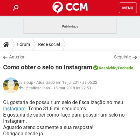
MENU
INÍCIO
JOGOS
WHATSAPP
DICAS
Fórum
Rede social
CELULAR
FACEBOOK
JOGOS
WHATSAPP
DOWNLOADS
Anterior
Seguinte
OUTLOOK
EXCEL
CELULAR
FACEBOOK
Como obter o selo no Instagram
INSTAGRAM
JOGOS
GMAIL
WHATSAPP
Resolvido
/Fechado
FÓRUM
OUTLOOK
EXCEL
GUIA DE COMPRAS
CELULAR
FACEBOOK
livialoup
- Atualizado em 13 jul 2017 às 05:22
INSTAGRAM
JOGOS
GMAIL
WHATSAPP
GLOSSÁRIO
@taticacilhas -
15 mar 2018 às 22:50
OUTLOOK
EXCEL
GUIA DE COMPRAS
CELULAR
FACEBOOK
INSTAGRAM
JOGOS
GMAIL
WHATSAPP
Oi, gostaria de possuir um selo de fiscalização no meu
OUTLOOK
EXCEL
Instagram
. Tenho 31,6 mil seguidores.
GUIA DE COMPRAS
CELULAR
FACEBOOK
E gostaria de saber como faço para possuir um selo no
INSTAGRAM
GMAIL
Instagram.
OUTLOOK
EXCEL
GUIA DE COMPRAS
Aguardo atenciosamente a sua resposta!
INSTAGRAM
GMAIL
Obrigada desde já.