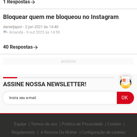
1 Respostas
Bloquear quem me bloqueou no Instagram
danieljapor
-
2 jun 2021 às 14:40
Amanda
-
9 out 2023 às 14:59
40 Respostas
ASSINE NOSSA NEWSLETTER!
Equipe
Termos de uso
Política de Privacidade
Contato
Regulamento
A Revista Da Mulher
Configuração de cookies