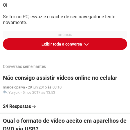
Oi
Se for no PC, esvazie o cache de seu navegador e tente
novamente.
Exibir toda a conversa
Conversas semelhantes
Não consigo assistir vídeos online no celular
marcelopaiva
-
29 jun 2015 às 03:10
Yuryck
-
5 nov 2017 às 13:53
24 Respostas
Qual o formato de vídeo aceito em aparelhos de
DVD via USB?