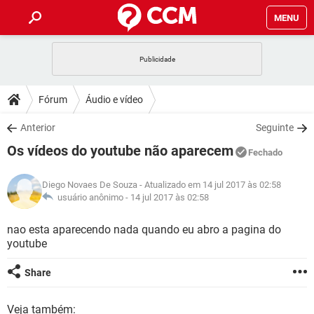
MENU
INÍCIO
JOGOS
WHATSAPP
DICAS
Fórum
Áudio e vídeo
CELULAR
FACEBOOK
JOGOS
WHATSAPP
DOWNLOADS
Anterior
Seguinte
OUTLOOK
EXCEL
CELULAR
FACEBOOK
Os vídeos do youtube não aparecem
INSTAGRAM
JOGOS
GMAIL
WHATSAPP
Fechado
FÓRUM
OUTLOOK
EXCEL
GUIA DE COMPRAS
CELULAR
FACEBOOK
Diego Novaes De Souza
- Atualizado em 14 jul 2017 às 02:58
INSTAGRAM
JOGOS
GMAIL
WHATSAPP
GLOSSÁRIO
usuário anônimo -
14 jul 2017 às 02:58
OUTLOOK
EXCEL
GUIA DE COMPRAS
CELULAR
FACEBOOK
INSTAGRAM
JOGOS
GMAIL
WHATSAPP
nao esta aparecendo nada quando eu abro a pagina do
OUTLOOK
EXCEL
youtube
GUIA DE COMPRAS
CELULAR
FACEBOOK
INSTAGRAM
GMAIL
OUTLOOK
EXCEL
Share
GUIA DE COMPRAS
INSTAGRAM
GMAIL
Veja também: