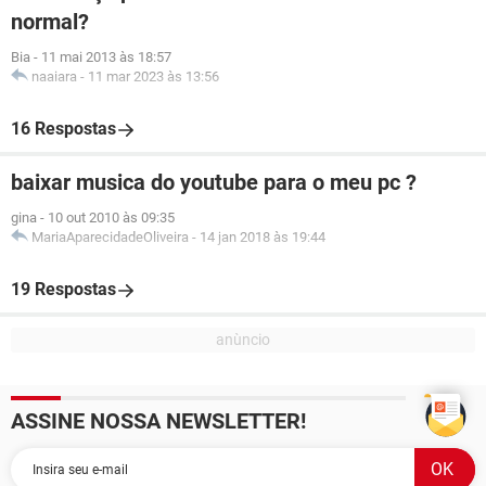
normal?
Bia
-
11 mai 2013 às 18:57
naaiara
-
11 mar 2023 às 13:56
16 Respostas
baixar musica do youtube para o meu pc ?
gina
-
10 out 2010 às 09:35
MariaAparecidadeOliveira
-
14 jan 2018 às 19:44
19 Respostas
ASSINE NOSSA NEWSLETTER!