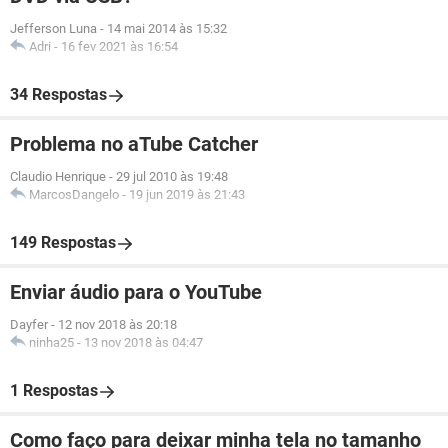
Jefferson Luna
-
14 mai 2014 às 15:32
Adri
-
16 fev 2021 às 16:54
34 Respostas
Problema no aTube Catcher
Claudio Henrique
-
29 jul 2010 às 19:48
MarcosDangelo
-
19 jun 2019 às 21:43
149 Respostas
Enviar áudio para o YouTube
Dayfer
-
12 nov 2018 às 20:18
ninha25
-
13 nov 2018 às 04:47
1 Respostas
Como faço para deixar minha tela no tamanho