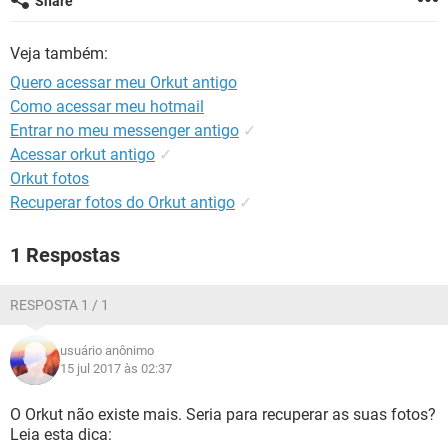
Share
GUIA DE COMPRAS
Veja também:
Quero acessar meu Orkut antigo
Como acessar meu hotmail
Entrar no meu messenger antigo
✓
Acessar orkut antigo
✓
Orkut fotos
Recuperar fotos do Orkut antigo
✓
1 Respostas
RESPOSTA 1 / 1
usuário anônimo
15 jul 2017 às 02:37
O Orkut não existe mais. Seria para recuperar as suas fotos?
Leia esta dica: