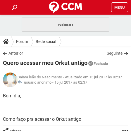
MENU
INÍCIO
JOGOS
WHATSAPP
DICAS
Fórum
Rede social
CELULAR
FACEBOOK
JOGOS
WHATSAPP
DOWNLOADS
Anterior
Seguinte
OUTLOOK
EXCEL
CELULAR
FACEBOOK
Quero acessar meu Orkut antigo
INSTAGRAM
JOGOS
GMAIL
WHATSAPP
Fechado
FÓRUM
OUTLOOK
EXCEL
GUIA DE COMPRAS
CELULAR
FACEBOOK
Saiara leão do Nascimento
- Atualizado em 15 jul 2017 às 02:37
INSTAGRAM
JOGOS
GMAIL
WHATSAPP
GLOSSÁRIO
usuário anônimo -
15 jul 2017 às 02:37
OUTLOOK
EXCEL
GUIA DE COMPRAS
CELULAR
FACEBOOK
INSTAGRAM
JOGOS
GMAIL
WHATSAPP
Bom dia,
OUTLOOK
EXCEL
GUIA DE COMPRAS
CELULAR
FACEBOOK
INSTAGRAM
GMAIL
OUTLOOK
EXCEL
GUIA DE COMPRAS
Como faço pra acessar o Orkut antigo
INSTAGRAM
GMAIL