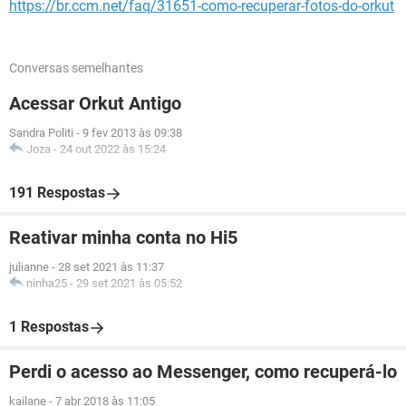
https://br.ccm.net/faq/31651-como-recuperar-fotos-do-orkut
Conversas semelhantes
Acessar Orkut Antigo
Sandra Politi
-
9 fev 2013 às 09:38
Joza
-
24 out 2022 às 15:24
191 Respostas
Reativar minha conta no Hi5
julianne
-
28 set 2021 às 11:37
ninha25
-
29 set 2021 às 05:52
1 Respostas
Perdi o acesso ao Messenger, como recuperá-lo
kailane
-
7 abr 2018 às 11:05