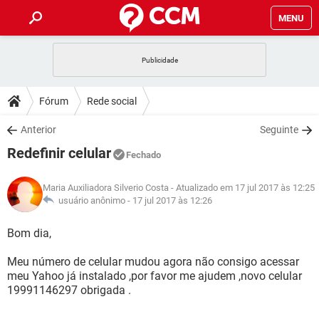
MENU
INÍCIO
JOGOS
WHATSAPP
DICAS
Fórum
Rede social
CELULAR
FACEBOOK
JOGOS
WHATSAPP
DOWNLOADS
Anterior
Seguinte
OUTLOOK
EXCEL
CELULAR
FACEBOOK
Redefinir celular
INSTAGRAM
JOGOS
GMAIL
WHATSAPP
Fechado
FÓRUM
OUTLOOK
EXCEL
GUIA DE COMPRAS
CELULAR
FACEBOOK
Maria Auxiliadora Silverio Costa
- Atualizado em 17 jul 2017 às 12:25
INSTAGRAM
JOGOS
GMAIL
WHATSAPP
GLOSSÁRIO
usuário anônimo -
17 jul 2017 às 12:26
OUTLOOK
EXCEL
GUIA DE COMPRAS
CELULAR
FACEBOOK
INSTAGRAM
JOGOS
GMAIL
WHATSAPP
Bom dia,
OUTLOOK
EXCEL
GUIA DE COMPRAS
CELULAR
FACEBOOK
Meu número de celular mudou agora não consigo acessar
INSTAGRAM
GMAIL
meu Yahoo já instalado ,por favor me ajudem ,novo celular
OUTLOOK
EXCEL
GUIA DE COMPRAS
19991146297 obrigada .
INSTAGRAM
GMAIL