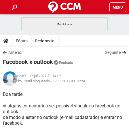
MENU
INÍCIO
JOGOS
WHATSAPP
DICAS
Fórum
Rede social
CELULAR
FACEBOOK
JOGOS
WHATSAPP
DOWNLOADS
Anterior
Seguinte
OUTLOOK
EXCEL
CELULAR
FACEBOOK
Facebook x outlook
INSTAGRAM
JOGOS
GMAIL
WHATSAPP
Fechado
FÓRUM
OUTLOOK
EXCEL
GUIA DE COMPRAS
CELULAR
FACEBOOK
deia7
- 17 jul 2017 às 14:05
INSTAGRAM
JOGOS
GMAIL
WHATSAPP
GLOSSÁRIO
Perfil bloqueado -
17 jul 2017 às 15:24
OUTLOOK
EXCEL
GUIA DE COMPRAS
CELULAR
FACEBOOK
INSTAGRAM
JOGOS
GMAIL
WHATSAPP
Boa tarde
OUTLOOK
EXCEL
GUIA DE COMPRAS
CELULAR
FACEBOOK
vi alguns comentários ser possível vincular o facebook ao
INSTAGRAM
GMAIL
outlook.
OUTLOOK
EXCEL
GUIA DE COMPRAS
de modo a estar no outlook (e-mail cadastrado) e entrar no
INSTAGRAM
GMAIL
facebbok.