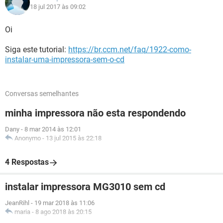
18 jul 2017 às 09:02
Oi
Siga este tutorial:
https://br.ccm.net/faq/1922-como-
instalar-uma-impressora-sem-o-cd
Conversas semelhantes
minha impressora não esta respondendo
Dany
-
8 mar 2014 às 12:01
Anonymo
-
13 jul 2015 às 22:18
4 Respostas
instalar impressora MG3010 sem cd
JeanRihl
-
19 mar 2018 às 11:06
maria
-
8 ago 2018 às 20:15