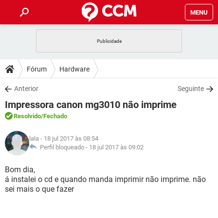
MENU
INÍCIO
JOGOS
WHATSAPP
DICAS
Fórum
Hardware
CELULAR
FACEBOOK
JOGOS
WHATSAPP
DOWNLOADS
Anterior
Seguinte
OUTLOOK
EXCEL
CELULAR
FACEBOOK
Impressora canon mg3010 não imprime
INSTAGRAM
JOGOS
GMAIL
WHATSAPP
FÓRUM
OUTLOOK
EXCEL
Resolvido
/Fechado
GUIA DE COMPRAS
CELULAR
FACEBOOK
INSTAGRAM
JOGOS
GMAIL
WHATSAPP
GLOSSÁRIO
OUTLOOK
lala
- 18 jul 2017 às 08:54
EXCEL
GUIA DE COMPRAS
CELULAR
FACEBOOK
Perfil bloqueado -
18 jul 2017 às 09:02
INSTAGRAM
JOGOS
GMAIL
WHATSAPP
OUTLOOK
EXCEL
Bom dia,
GUIA DE COMPRAS
CELULAR
FACEBOOK
á instalei o cd e quando manda imprimir não imprime. não
INSTAGRAM
GMAIL
sei mais o que fazer
OUTLOOK
EXCEL
GUIA DE COMPRAS
INSTAGRAM
GMAIL