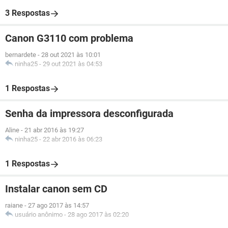
3 Respostas
Canon G3110 com problema
bernardete
-
28 out 2021 às 10:01
ninha25
-
29 out 2021 às 04:53
1 Respostas
Senha da impressora desconfigurada
Aline
-
21 abr 2016 às 19:27
ninha25
-
22 abr 2016 às 06:23
1 Respostas
Instalar canon sem CD
raiane
-
27 ago 2017 às 14:57
usuário anônimo
-
28 ago 2017 às 02:20