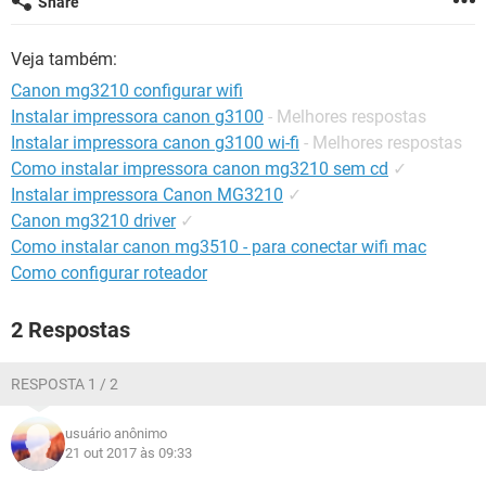
Share
GUIA DE COMPRAS
Veja também:
Canon mg3210 configurar wifi
Instalar impressora canon g3100
- Melhores respostas
Instalar impressora canon g3100 wi-fi
- Melhores respostas
Como instalar impressora canon mg3210 sem cd
✓
Instalar impressora Canon MG3210
✓
Canon mg3210 driver
✓
Como instalar canon mg3510 - para conectar wifi mac
Como configurar roteador
2 Respostas
RESPOSTA 1 / 2
usuário anônimo
21 out 2017 às 09:33