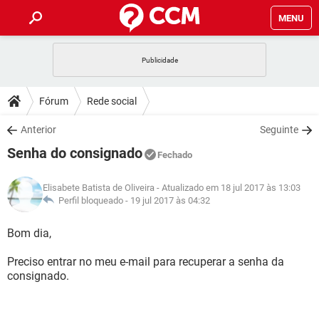
MENU
INÍCIO
JOGOS
WHATSAPP
DICAS
Fórum
Rede social
CELULAR
FACEBOOK
JOGOS
WHATSAPP
DOWNLOADS
Anterior
Seguinte
OUTLOOK
EXCEL
CELULAR
FACEBOOK
Senha do consignado
INSTAGRAM
JOGOS
GMAIL
WHATSAPP
Fechado
FÓRUM
OUTLOOK
EXCEL
GUIA DE COMPRAS
CELULAR
FACEBOOK
Elisabete Batista de Oliveira
- Atualizado em 18 jul 2017 às 13:03
INSTAGRAM
JOGOS
GMAIL
WHATSAPP
GLOSSÁRIO
Perfil bloqueado -
19 jul 2017 às 04:32
OUTLOOK
EXCEL
GUIA DE COMPRAS
CELULAR
FACEBOOK
INSTAGRAM
JOGOS
GMAIL
WHATSAPP
Bom dia,
OUTLOOK
EXCEL
GUIA DE COMPRAS
CELULAR
FACEBOOK
Preciso entrar no meu e-mail para recuperar a senha da
INSTAGRAM
GMAIL
consignado.
OUTLOOK
EXCEL
GUIA DE COMPRAS
INSTAGRAM
GMAIL