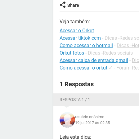
Share
Veja também:
Acessar o Orkut
Acessar tiktok ccm
-
Dicas -Redes so
Como acessar o hotmail
-
Dicas -Ho
Orkut fotos
-
Dicas -Redes sociais
Acessar caixa de entrada gmail
-
Dic
Como acessar o orkut
✓
-
Fórum Red
1 Respostas
RESPOSTA 1 / 1
usuário anônimo
19 jul 2017 às 02:35
Leia esta dica: