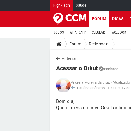
High-Tech
Saúde
FÓRUM
DICAS
JOGOS
WHATSAPP
CELULAR
FACEBOOK
Fórum
Rede social
Anterior
Acessar o Orkut
Fechado
Andreia Moreira da cruz
- Atualizado
usuário anônimo -
19 jul 2017 às
Bom dia,
Quero acessar o meu Orkut antigo pr