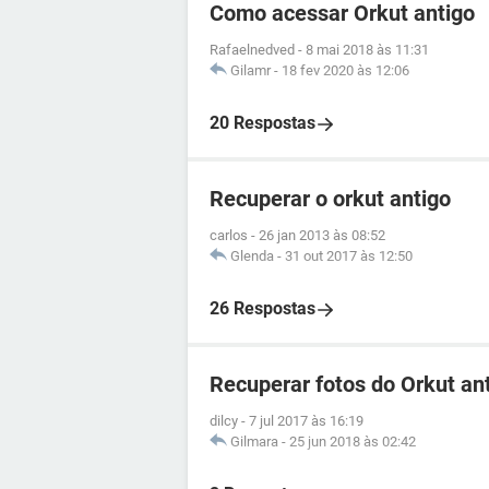
Como acessar Orkut antigo
Rafaelnedved
-
8 mai 2018 às 11:31
Gilamr
-
18 fev 2020 às 12:06
20 Respostas
Recuperar o orkut antigo
carlos
-
26 jan 2013 às 08:52
Glenda
-
31 out 2017 às 12:50
26 Respostas
Recuperar fotos do Orkut an
dilcy
-
7 jul 2017 às 16:19
Gilmara
-
25 jun 2018 às 02:42