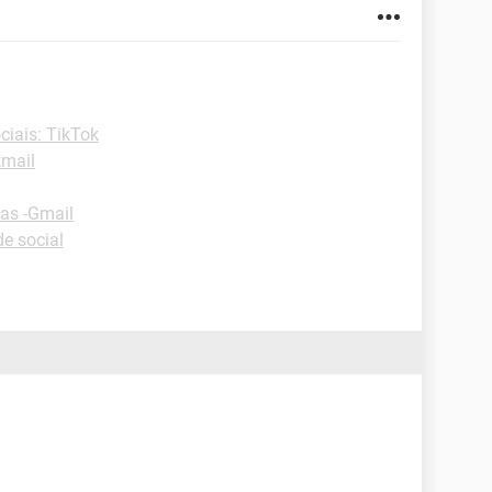
ciais: TikTok
tmail
as -Gmail
e social