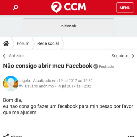
MENU
INÍCIO
JOGOS
WHATSAPP
DICAS
Fórum
Rede social
CELULAR
FACEBOOK
JOGOS
WHATSAPP
DOWNLOADS
Anterior
Seguinte
OUTLOOK
EXCEL
CELULAR
FACEBOOK
Não consigo abrir meu Facebook
INSTAGRAM
JOGOS
GMAIL
WHATSAPP
Fechado
FÓRUM
OUTLOOK
EXCEL
GUIA DE COMPRAS
CELULAR
FACEBOOK
angela
- Atualizado em 19 jul 2017 às 12:32
INSTAGRAM
JOGOS
GMAIL
WHATSAPP
GLOSSÁRIO
usuário anônimo -
19 jul 2017 às 12:32
OUTLOOK
EXCEL
GUIA DE COMPRAS
CELULAR
FACEBOOK
INSTAGRAM
JOGOS
GMAIL
WHATSAPP
Bom dia,
OUTLOOK
EXCEL
eu nao consigo fazer um fecebook para min pesso por favor
GUIA DE COMPRAS
CELULAR
FACEBOOK
que me ajudem.
INSTAGRAM
GMAIL
OUTLOOK
EXCEL
GUIA DE COMPRAS
INSTAGRAM
GMAIL