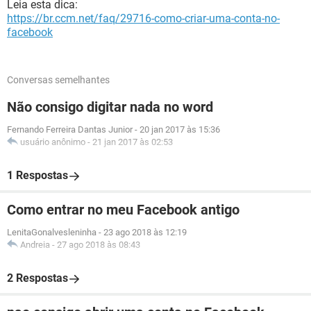
Leia esta dica:
https://br.ccm.net/faq/29716-como-criar-uma-conta-no-
facebook
Conversas semelhantes
Não consigo digitar nada no word
Fernando Ferreira Dantas Junior
-
20 jan 2017 às 15:36
usuário anônimo
-
21 jan 2017 às 02:53
1 Respostas
Como entrar no meu Facebook antigo
LenitaGonalvesleninha
-
23 ago 2018 às 12:19
Andreia
-
27 ago 2018 às 08:43
2 Respostas