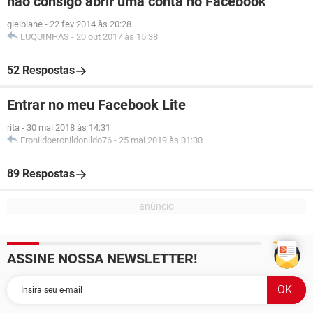
nao consigo abrir uma conta no Facebook
gleibiane
-
22 fev 2014 às 20:28
LUQUINHAS
-
20 out 2017 às 15:38
52 Respostas
Entrar no meu Facebook Lite
rita
-
30 mai 2018 às 14:31
Eronildoeronildonildo76
-
25 mai 2019 às 01:30
89 Respostas
ASSINE NOSSA NEWSLETTER!