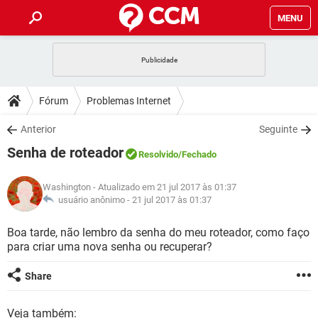
MENU
INÍCIO
JOGOS
WHATSAPP
DICAS
Fórum
Problemas Internet
CELULAR
FACEBOOK
JOGOS
WHATSAPP
DOWNLOADS
Anterior
Seguinte
OUTLOOK
EXCEL
CELULAR
FACEBOOK
Senha de roteador
INSTAGRAM
JOGOS
GMAIL
WHATSAPP
Resolvido
/Fechado
FÓRUM
OUTLOOK
EXCEL
GUIA DE COMPRAS
CELULAR
FACEBOOK
Washington
- Atualizado em 21 jul 2017 às 01:37
INSTAGRAM
JOGOS
GMAIL
WHATSAPP
GLOSSÁRIO
usuário anônimo -
21 jul 2017 às 01:37
OUTLOOK
EXCEL
GUIA DE COMPRAS
CELULAR
FACEBOOK
INSTAGRAM
JOGOS
GMAIL
WHATSAPP
Boa tarde, não lembro da senha do meu roteador, como faço
OUTLOOK
EXCEL
para criar uma nova senha ou recuperar?
GUIA DE COMPRAS
CELULAR
FACEBOOK
INSTAGRAM
GMAIL
OUTLOOK
EXCEL
Share
GUIA DE COMPRAS
INSTAGRAM
GMAIL
Veja também: