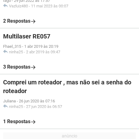
Iago
-
29 jun 2022 às 17:57
Vazluiz480
-
11 mai 2023 às 00:07
2 Respostas
Multilaser RE057
Fhael_315
-
1 abr 2019 às 20:19
ninha25
-
2 abr 2019 às 09:47
3 Respostas
Comprei um roteador , mas não sei a senha do
roteador
Juliana
-
26 jun 2020 às 07:16
ninha25
-
27 jun 2020 às 06:57
1 Respostas