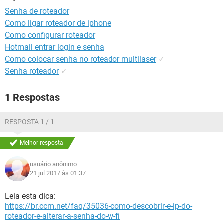
GUIA DE COMPRAS
Senha de roteador
Como ligar roteador de iphone
Como configurar roteador
Hotmail entrar login e senha
Como colocar senha no roteador multilaser
✓
Senha roteador
✓
1 Respostas
RESPOSTA 1 / 1
Melhor resposta
usuário anônimo
21 jul 2017 às 01:37
Leia esta dica:
https://br.ccm.net/faq/35036-como-descobrir-e-ip-do-
roteador-e-alterar-a-senha-do-w-fi