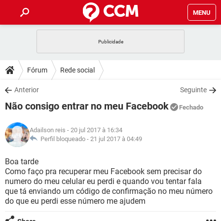
MENU
INÍCIO
JOGOS
WHATSAPP
DICAS
Fórum
Rede social
CELULAR
FACEBOOK
JOGOS
WHATSAPP
DOWNLOADS
Anterior
Seguinte
OUTLOOK
EXCEL
CELULAR
FACEBOOK
Não consigo entrar no meu Facebook
INSTAGRAM
JOGOS
GMAIL
WHATSAPP
Fechado
FÓRUM
OUTLOOK
EXCEL
GUIA DE COMPRAS
CELULAR
FACEBOOK
Adailson reis
- 20 jul 2017 à 16:34
INSTAGRAM
JOGOS
GMAIL
WHATSAPP
GLOSSÁRIO
Perfil bloqueado -
21 jul 2017 à 04:49
OUTLOOK
EXCEL
GUIA DE COMPRAS
CELULAR
FACEBOOK
INSTAGRAM
JOGOS
GMAIL
WHATSAPP
Boa tarde
OUTLOOK
EXCEL
Como faço pra recuperar meu Facebook sem precisar do
GUIA DE COMPRAS
CELULAR
FACEBOOK
numero do meu celular eu perdi e quando vou tentar fala
INSTAGRAM
GMAIL
que tá enviando um código de confirmação no meu número
OUTLOOK
EXCEL
GUIA DE COMPRAS
do que eu perdi esse número me ajudem
INSTAGRAM
GMAIL