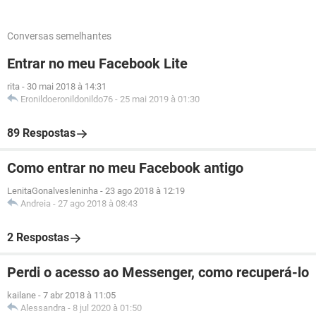
Conversas semelhantes
Entrar no meu Facebook Lite
rita
-
30 mai 2018 à 14:31
Eronildoeronildonildo76
-
25 mai 2019 à 01:30
89 Respostas
Como entrar no meu Facebook antigo
LenitaGonalvesleninha
-
23 ago 2018 à 12:19
Andreia
-
27 ago 2018 à 08:43
2 Respostas
Perdi o acesso ao Messenger, como recuperá-lo
kailane
-
7 abr 2018 à 11:05
Alessandra
-
8 jul 2020 à 01:50