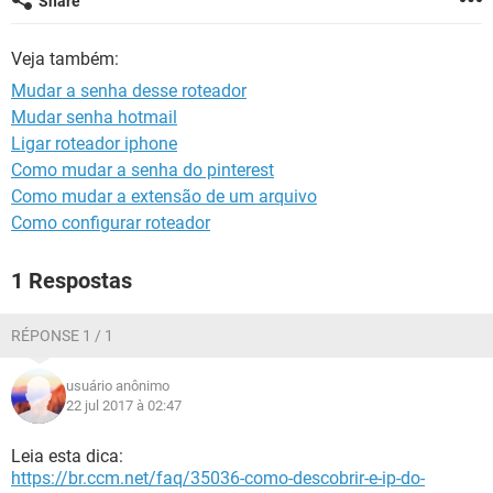
Share
GUIA DE COMPRAS
Veja também:
Mudar a senha desse roteador
Mudar senha hotmail
Ligar roteador iphone
Como mudar a senha do pinterest
Como mudar a extensão de um arquivo
Como configurar roteador
1 Respostas
RÉPONSE 1 / 1
usuário anônimo
22 jul 2017 à 02:47
Leia esta dica:
https://br.ccm.net/faq/35036-como-descobrir-e-ip-do-