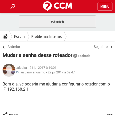
MENU
INÍCIO
JOGOS
WHATSAPP
DICAS
Fórum
Problemas Internet
CELULAR
FACEBOOK
JOGOS
WHATSAPP
DOWNLOADS
Anterior
Seguinte
OUTLOOK
EXCEL
CELULAR
FACEBOOK
Mudar a senha desse roteador
INSTAGRAM
JOGOS
GMAIL
WHATSAPP
Fechado
FÓRUM
OUTLOOK
EXCEL
GUIA DE COMPRAS
CELULAR
FACEBOOK
Laleska
- 21 jul 2017 à 19:01
INSTAGRAM
JOGOS
GMAIL
WHATSAPP
GLOSSÁRIO
usuário anônimo -
22 jul 2017 à 02:47
OUTLOOK
EXCEL
GUIA DE COMPRAS
CELULAR
FACEBOOK
INSTAGRAM
JOGOS
GMAIL
WHATSAPP
Bom dia, vc poderia me ajudar a configurar o rotedor com o
OUTLOOK
EXCEL
IP 192.168.2.1
GUIA DE COMPRAS
CELULAR
FACEBOOK
INSTAGRAM
GMAIL
OUTLOOK
EXCEL
GUIA DE COMPRAS
INSTAGRAM
GMAIL