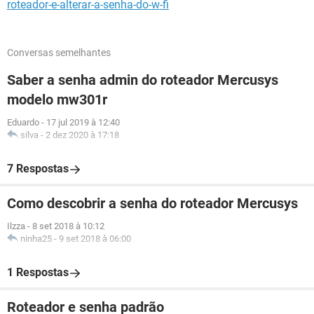
roteador-e-alterar-a-senha-do-w-fi
Conversas semelhantes
Saber a senha admin do roteador Mercusys
modelo mw301r
Eduardo
-
17 jul 2019 à 12:40
silva
-
2 dez 2020 à 17:18
7 Respostas
Como descobrir a senha do roteador Mercusys
Ilzza
-
8 set 2018 à 10:12
ninha25
-
9 set 2018 à 06:00
1 Respostas
Roteador e senha padrão