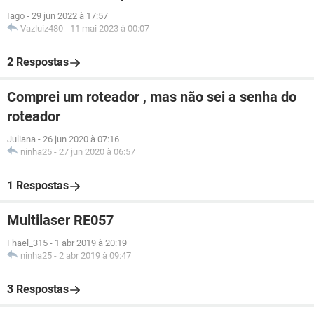
Iago
-
29 jun 2022 à 17:57
Vazluiz480
-
11 mai 2023 à 00:07
2 Respostas
Comprei um roteador , mas não sei a senha do
roteador
Juliana
-
26 jun 2020 à 07:16
ninha25
-
27 jun 2020 à 06:57
1 Respostas
Multilaser RE057
Fhael_315
-
1 abr 2019 à 20:19
ninha25
-
2 abr 2019 à 09:47
3 Respostas