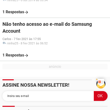
ninha25
-
6 out 2019 às 03:34
1 Respostas
Não tenho acesso ao e-mail do Samsung
Account
Carlos
-
7 fev 2021 às 17:55
ninha25
-
8 fev 2021 às 06:52
1 Respostas
ASSINE NOSSA NEWSLETTER!