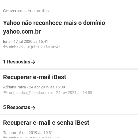
Conversas semelhantes
Yahoo não reconhece mais o domínio
yahoo.com.br
luna
-
17 jul 2020 às 15:41
ninha25
-
18 jul 2020 às 06:45
1 Respostas
Recuperar e-mail iBest
AdrianaPaiva
-
24 abr 2019 às 16:09
originado.x@ibest.com.br
-
24 fev 2021 às 14:53
5 Respostas
Recuperar e-mail e senha iBest
Tatiane
-
5 out 2019 às 10:31