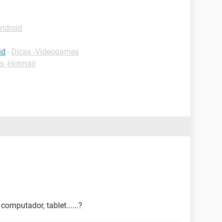
Android
id
-
Dicas -Videogames
s -Hotmail
computador, tablet......?