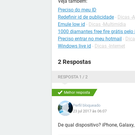
Veja também:
Preciso do meu ID
Redefinir id de publicidade
-
Dicas -
Emule low id
-
Dicas -Multimídia
1000 diamantes free fire grátis pelo 
Preciso entrar no meu hotmail
-
Dica
Windows live id
-
Dicas -Internet
2 Respostas
RESPOSTA 1 / 2
Melhor resposta
Perfil bloqueado
23 jul 2017 às 06:07
De qual dispositivo? iPhone, Galaxy, 