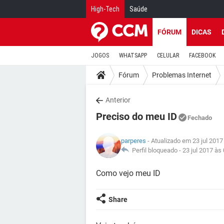
High-Tech
Saúde
FÓRUM
DICAS
JOGOS
WHATSAPP
CELULAR
FACEBOOK
Fórum
Problemas Internet
Anterior
Preciso do meu ID
Fechado
parperes
- Atualizado em 23 jul 2017
Perfil bloqueado -
23 jul 2017 às
Como vejo meu ID
Share