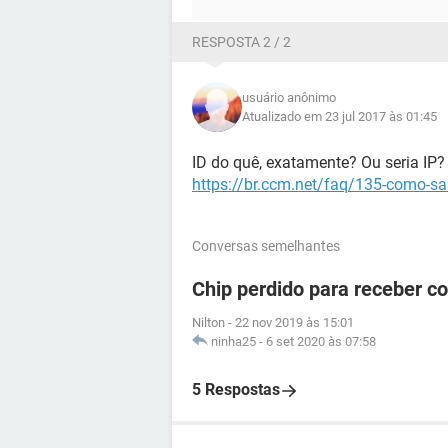
RESPOSTA 2 / 2
usuário anônimo
Atualizado em 23 jul 2017 às 01:45
ID do quê, exatamente? Ou seria IP? 
https://br.ccm.net/faq/135-como-sa
Conversas semelhantes
Chip perdido para receber c
Nilton
-
22 nov 2019 às 15:01
ninha25
-
6 set 2020 às 07:58
5 Respostas