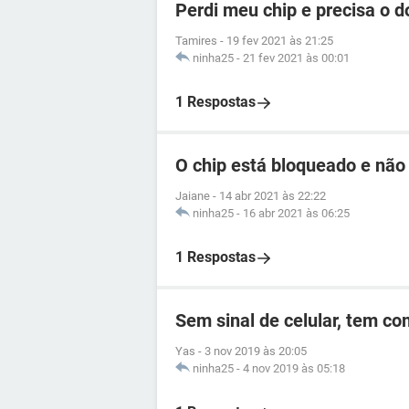
Perdi meu chip e precisa o 
Tamires
-
19 fev 2021 às 21:25
ninha25
-
21 fev 2021 às 00:01
1 Respostas
O chip está bloqueado e não
Jaiane
-
14 abr 2021 às 22:22
ninha25
-
16 abr 2021 às 06:25
1 Respostas
Sem sinal de celular, tem c
Yas
-
3 nov 2019 às 20:05
ninha25
-
4 nov 2019 às 05:18