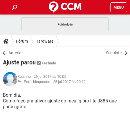
MENU
INÍCIO
JOGOS
WHATSAPP
DICAS
Fórum
Hardware
CELULAR
FACEBOOK
JOGOS
WHATSAPP
DOWNLOADS
Anterior
Seguinte
OUTLOOK
EXCEL
CELULAR
FACEBOOK
Ajuste parou
INSTAGRAM
JOGOS
GMAIL
WHATSAPP
Fechado
FÓRUM
OUTLOOK
EXCEL
GUIA DE COMPRAS
CELULAR
FACEBOOK
Robinho
- 25 jul 2017 às 10:05
INSTAGRAM
JOGOS
GMAIL
WHATSAPP
GLOSSÁRIO
Perfil bloqueado -
25 jul 2017 às 20:12
OUTLOOK
EXCEL
GUIA DE COMPRAS
CELULAR
FACEBOOK
INSTAGRAM
JOGOS
GMAIL
WHATSAPP
Bom dia,
OUTLOOK
EXCEL
Como faço pra ativar ajuste do meu lg pro lite d885 que
GUIA DE COMPRAS
CELULAR
FACEBOOK
parou,grato.
INSTAGRAM
GMAIL
OUTLOOK
EXCEL
GUIA DE COMPRAS
INSTAGRAM
GMAIL