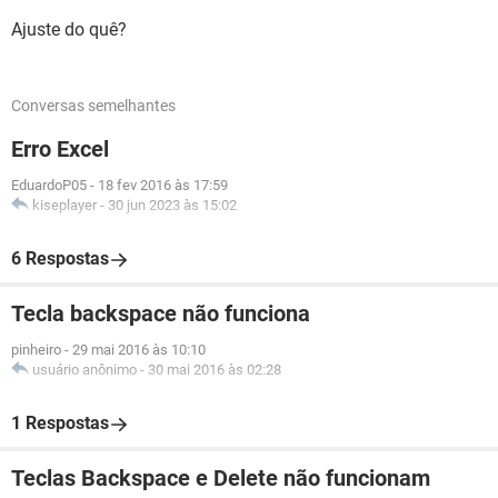
Ajuste do quê?
Conversas semelhantes
Erro Excel
EduardoP05
-
18 fev 2016 às 17:59
kiseplayer
-
30 jun 2023 às 15:02
6 Respostas
Tecla backspace não funciona
pinheiro
-
29 mai 2016 às 10:10
usuário anônimo
-
30 mai 2016 às 02:28
1 Respostas
Teclas Backspace e Delete não funcionam