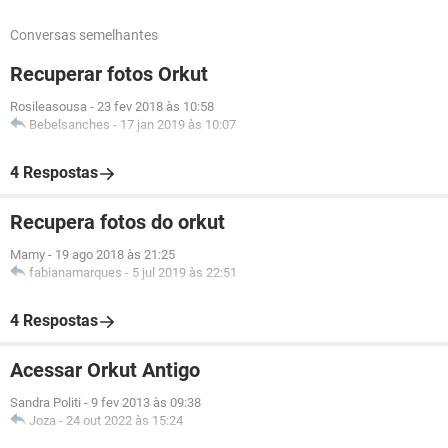
Conversas semelhantes
Recuperar fotos Orkut
Rosileasousa
-
23 fev 2018 às 10:58
Bebelsanches
-
17 jan 2019 às 10:07
4 Respostas
Recupera fotos do orkut
Mamy
-
19 ago 2018 às 21:25
fabianamarques
-
5 jul 2019 às 22:51
4 Respostas
Acessar Orkut Antigo
Sandra Politi
-
9 fev 2013 às 09:38
Joza
-
24 out 2022 às 15:24