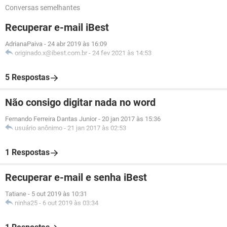
Conversas semelhantes
Recuperar e-mail iBest
AdrianaPaiva
-
24 abr 2019 às 16:09
originado.x@ibest.com.br
-
24 fev 2021 às 14:53
5 Respostas
Não consigo digitar nada no word
Fernando Ferreira Dantas Junior
-
20 jan 2017 às 15:36
usuário anônimo
-
21 jan 2017 às 02:53
1 Respostas
Recuperar e-mail e senha iBest
Tatiane
-
5 out 2019 às 10:31
ninha25
-
6 out 2019 às 03:34