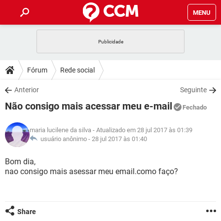
MENU
INÍCIO
JOGOS
WHATSAPP
DICAS
Fórum
Rede social
CELULAR
FACEBOOK
JOGOS
WHATSAPP
DOWNLOADS
Anterior
Seguinte
OUTLOOK
EXCEL
CELULAR
FACEBOOK
Não consigo mais acessar meu e-mail
INSTAGRAM
JOGOS
GMAIL
WHATSAPP
Fechado
FÓRUM
OUTLOOK
EXCEL
GUIA DE COMPRAS
CELULAR
FACEBOOK
maria lucilene da silva
- Atualizado em 28 jul 2017 às 01:39
INSTAGRAM
JOGOS
GMAIL
WHATSAPP
GLOSSÁRIO
usuário anônimo -
28 jul 2017 às 01:40
OUTLOOK
EXCEL
GUIA DE COMPRAS
CELULAR
FACEBOOK
INSTAGRAM
JOGOS
GMAIL
WHATSAPP
Bom dia,
OUTLOOK
EXCEL
nao consigo mais asessar meu email.como faço?
GUIA DE COMPRAS
CELULAR
FACEBOOK
INSTAGRAM
GMAIL
OUTLOOK
EXCEL
GUIA DE COMPRAS
INSTAGRAM
GMAIL
Share