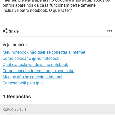
internet. Ele entra apenas no Google e mais nada. Todos os
GUIA DE COMPRAS
outros aparelhos da casa funcionam perfeitamente,
inclusive outro notebook. O que fazer?
Share
Veja também:
Meu notebook não quer se conectar a internet
Como colocar o @ no notebook
Qual é a tecla windows no notebook
Como conectar internet no pc sem cabo
Meu pc não se conecta a internet
Conectar wifi pelo ip
✓
1 Respostas
RÉPONSE 1 / 1