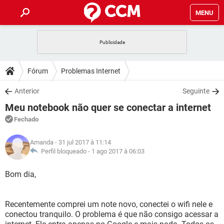
MENU
INÍCIO
JOGOS
WHATSAPP
DICAS
Fórum
Problemas Internet
CELULAR
FACEBOOK
JOGOS
WHATSAPP
DOWNLOADS
Anterior
Seguinte
OUTLOOK
EXCEL
CELULAR
FACEBOOK
Meu notebook não quer se conectar a internet
INSTAGRAM
JOGOS
GMAIL
WHATSAPP
FÓRUM
OUTLOOK
EXCEL
Fechado
GUIA DE COMPRAS
CELULAR
FACEBOOK
INSTAGRAM
JOGOS
GMAIL
WHATSAPP
GLOSSÁRIO
OUTLOOK
Amanda
- 31 jul 2017 à 11:14
EXCEL
GUIA DE COMPRAS
CELULAR
FACEBOOK
Perfil bloqueado -
1 ago 2017 à 06:03
INSTAGRAM
JOGOS
GMAIL
WHATSAPP
OUTLOOK
EXCEL
Bom dia,
GUIA DE COMPRAS
CELULAR
FACEBOOK
INSTAGRAM
GMAIL
OUTLOOK
EXCEL
GUIA DE COMPRAS
Recentemente comprei um note novo, conectei o wifi nele e
INSTAGRAM
GMAIL
conectou tranquilo. O problema é que não consigo acessar a