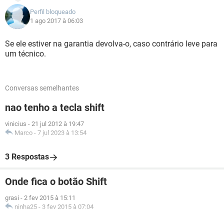
Perfil bloqueado
1 ago 2017 à 06:03
Se ele estiver na garantia devolva-o, caso contrário leve para
um técnico.
Conversas semelhantes
nao tenho a tecla shift
vinicius
-
21 jul 2012 à 19:47
Marco
-
7 jul 2023 à 13:54
3 Respostas
Onde fica o botão Shift
grasi
-
2 fev 2015 à 15:11
ninha25
-
3 fev 2015 à 07:04