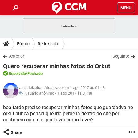
MENU
INÍCIO
JOGOS
WHATSAPP
DICAS
Fórum
Rede social
CELULAR
FACEBOOK
JOGOS
WHATSAPP
DOWNLOADS
Anterior
Seguinte
OUTLOOK
EXCEL
CELULAR
FACEBOOK
Quero recuperar minhas fotos do Orkut
INSTAGRAM
JOGOS
GMAIL
WHATSAPP
FÓRUM
OUTLOOK
EXCEL
Resolvido
/Fechado
GUIA DE COMPRAS
CELULAR
FACEBOOK
INSTAGRAM
JOGOS
GMAIL
WHATSAPP
GLOSSÁRIO
OUTLOOK
vania teixeira
- Atualizado em 1 ago 2017 às 01:48
EXCEL
GUIA DE COMPRAS
CELULAR
FACEBOOK
usuário anônimo -
1 ago 2017 às 01:48
INSTAGRAM
JOGOS
GMAIL
WHATSAPP
OUTLOOK
EXCEL
boa tarde preciso recuperar minhas fotos que guardadva no
GUIA DE COMPRAS
CELULAR
FACEBOOK
orkut nunca pensei que iria perde la dentro do site por
INSTAGRAM
GMAIL
acabarem com ele .por favor como fazer?
OUTLOOK
EXCEL
GUIA DE COMPRAS
INSTAGRAM
GMAIL
Share