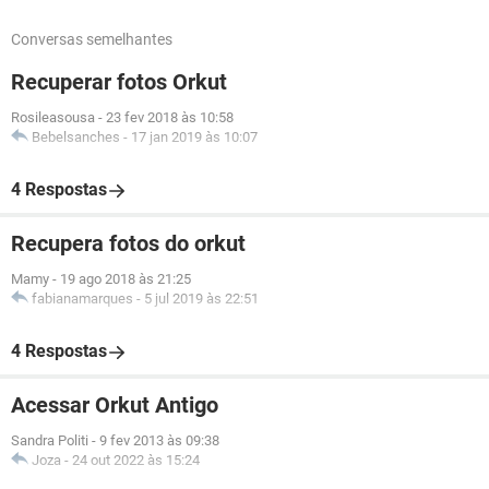
Conversas semelhantes
Recuperar fotos Orkut
Rosileasousa
-
23 fev 2018 às 10:58
Bebelsanches
-
17 jan 2019 às 10:07
4 Respostas
Recupera fotos do orkut
Mamy
-
19 ago 2018 às 21:25
fabianamarques
-
5 jul 2019 às 22:51
4 Respostas
Acessar Orkut Antigo
Sandra Politi
-
9 fev 2013 às 09:38
Joza
-
24 out 2022 às 15:24