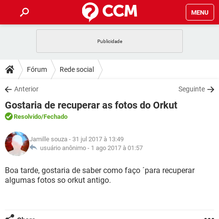
MENU
INÍCIO
JOGOS
WHATSAPP
DICAS
Fórum
Rede social
CELULAR
FACEBOOK
JOGOS
WHATSAPP
DOWNLOADS
Anterior
Seguinte
OUTLOOK
EXCEL
CELULAR
FACEBOOK
Gostaria de recuperar as fotos do Orkut
INSTAGRAM
JOGOS
GMAIL
WHATSAPP
FÓRUM
OUTLOOK
EXCEL
Resolvido
/Fechado
GUIA DE COMPRAS
CELULAR
FACEBOOK
INSTAGRAM
JOGOS
GMAIL
WHATSAPP
GLOSSÁRIO
OUTLOOK
Jamille souza
- 31 jul 2017 à 13:49
EXCEL
GUIA DE COMPRAS
CELULAR
FACEBOOK
usuário anônimo -
1 ago 2017 à 01:57
INSTAGRAM
JOGOS
GMAIL
WHATSAPP
OUTLOOK
EXCEL
Boa tarde, gostaria de saber como faço ´para recuperar
GUIA DE COMPRAS
CELULAR
FACEBOOK
algumas fotos so orkut antigo.
INSTAGRAM
GMAIL
OUTLOOK
EXCEL
GUIA DE COMPRAS
INSTAGRAM
GMAIL