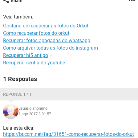
Share
GUIA DE COMPRAS
Veja também:
Gostaria de recuperar as fotos do Orkut
Como recuperar fotos do orkut
Recuperar fotos apagadas do whatsapp
Como arquivar todas as fotos do instagram
Recuperar hi5 antigo
✓
Recuperar senha do youtube
1 Respostas
RÉPONSE 1 / 1
usuário anônimo
1 ago 2017 à 01:57
Leia esta dica:
https://br.ccm.net/faq/31651-como-recuperar-fotos-do-orkut