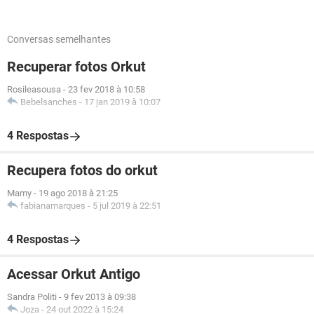
Conversas semelhantes
Recuperar fotos Orkut
Rosileasousa
-
23 fev 2018 à 10:58
Bebelsanches
-
17 jan 2019 à 10:07
4 Respostas
Recupera fotos do orkut
Mamy
-
19 ago 2018 à 21:25
fabianamarques
-
5 jul 2019 à 22:51
4 Respostas
Acessar Orkut Antigo
Sandra Politi
-
9 fev 2013 à 09:38
Joza
-
24 out 2022 à 15:24