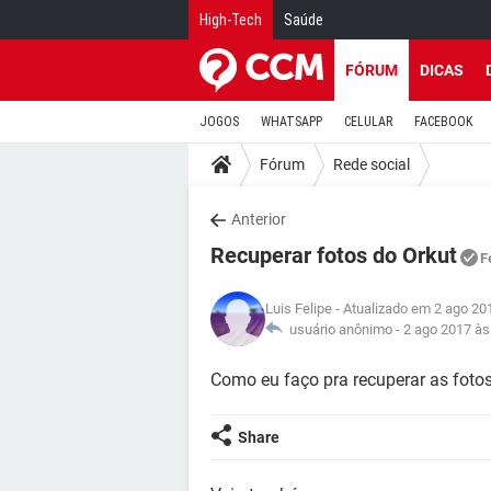
High-Tech
Saúde
FÓRUM
DICAS
JOGOS
WHATSAPP
CELULAR
FACEBOOK
Fórum
Rede social
Anterior
Recuperar fotos do Orkut
F
Luis Felipe
- Atualizado em 2 ago 20
usuário anônimo -
2 ago 2017 às
Como eu faço pra recuperar as fotos
Share