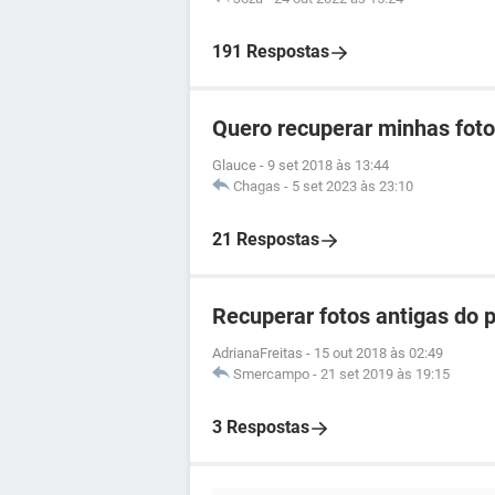
191 Respostas
Quero recuperar minhas foto
Glauce
-
9 set 2018 às 13:44
Chagas
-
5 set 2023 às 23:10
21 Respostas
Recuperar fotos antigas do 
AdrianaFreitas
-
15 out 2018 às 02:49
Smercampo
-
21 set 2019 às 19:15
3 Respostas