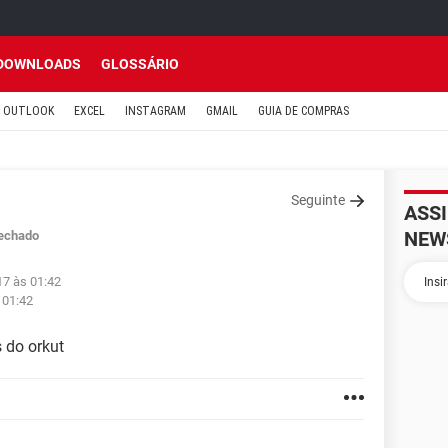
DOWNLOADS
GLOSSÁRIO
OUTLOOK
EXCEL
INSTAGRAM
GMAIL
GUIA DE COMPRAS
Seguinte
ASS
NEW
echado
17 às 01:42
 01:42
 do orkut