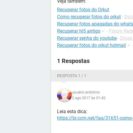
Veja também:
Recuperar fotos do Orkut
Como recuperar fotos do orkut
-
Dica
Recuperar fotos apagadas do what
Recuperar hi5 antigo
✓
-
Fórum Rede
Recuperar senha do youtube
-
Dicas
Recuperar fotos do orkut hotmail
✓
1 Respostas
RESPOSTA 1 / 1
usuário anônimo
2 ago 2017 às 01:42
Leia esta dica:
https://br.ccm.net/faq/31651-como-