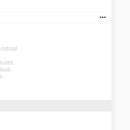
-Hotmail
ok.com
ebook
il