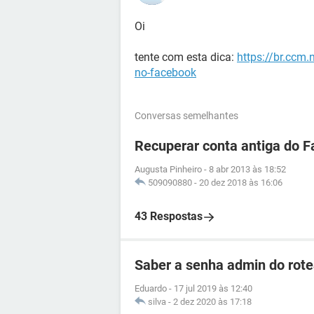
Oi
tente com esta dica:
https://br.ccm
no-facebook
Conversas semelhantes
Recuperar conta antiga do 
Augusta Pinheiro
-
8 abr 2013 às 18:52
509090880
-
20 dez 2018 às 16:06
43 Respostas
Saber a senha admin do ro
Eduardo
-
17 jul 2019 às 12:40
silva
-
2 dez 2020 às 17:18