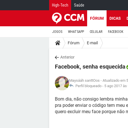
High-Tech
Saúde
FÓRUM
DICAS
JOGOS
WHATSAPP
CELULAR
FACEBOOK
Fórum
E-mail
Anterior
Facebook, senha esquecida
Maysááh santtOos
- Atualizado em 
Perfil bloqueado -
5 ago 2017 às
Bom dia, não consigo lembra minh
pra poder enviar o código tem meu
quero excluir meu face porque nã