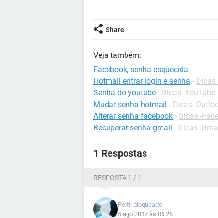
Share
Veja também:
Facebook, senha esquecida
Hotmail entrar login e senha
-
Dicas 
Senha do youtube
-
Dicas -YouTube
Mudar senha hotmail
-
Dicas -Outlo
Alterar senha facebook
-
Dicas -Fac
Recuperar senha gmail
-
Dicas -Gma
1 Respostas
RESPOSTA 1 / 1
Perfil bloqueado
5 ago 2017 às 05:28