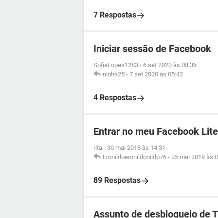
7 Respostas
Iniciar sessão de Facebook
SofiaLopes1283
-
6 set 2020 às 08:36
ninha25
-
7 set 2020 às 05:42
4 Respostas
Entrar no meu Facebook Lite
rita
-
30 mai 2018 às 14:31
Eronildoeronildonildo76
-
25 mai 2019 às 0
89 Respostas
Assunto de desbloqueio de 