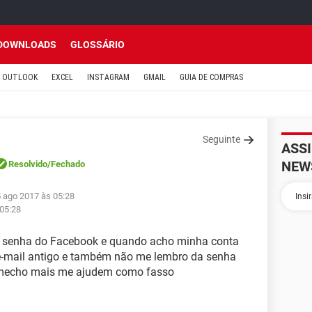
DOWNLOADS
GLOSSÁRIO
OUTLOOK
EXCEL
INSTAGRAM
GMAIL
GUIA DE COMPRAS
Seguinte
ASS
NEW
Resolvido
/Fechado
5 ago 2017 às 05:28
 05:28
a senha do Facebook e quando acho minha conta
 e-mail antigo e também não me lembro da senha
o mecho mais me ajudem como fasso