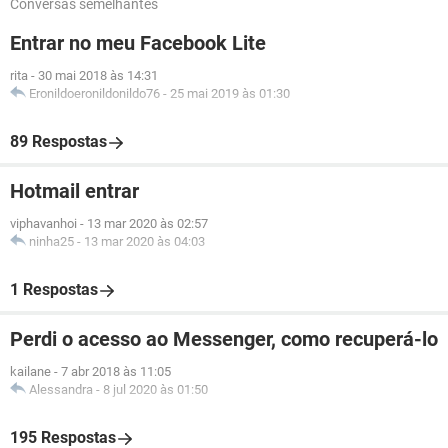
Conversas semelhantes
Entrar no meu Facebook Lite
rita
-
30 mai 2018 às 14:31
Eronildoeronildonildo76
-
25 mai 2019 às 01:30
89 Respostas
Hotmail entrar
viphavanhoi
-
13 mar 2020 às 02:57
ninha25
-
13 mar 2020 às 04:03
1 Respostas
Perdi o acesso ao Messenger, como recuperá-lo
kailane
-
7 abr 2018 às 11:05
Alessandra
-
8 jul 2020 às 01:50
195 Respostas