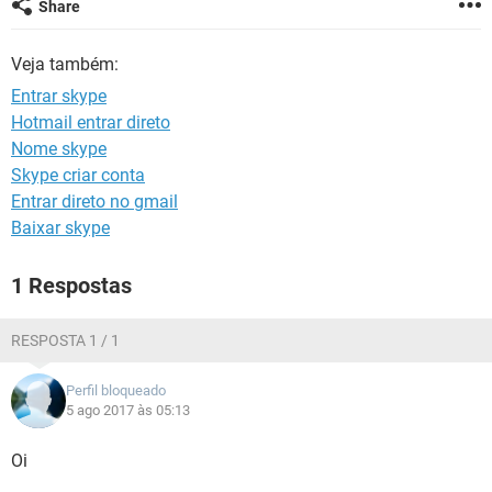
Share
GUIA DE COMPRAS
Veja também:
Entrar skype
Hotmail entrar direto
Nome skype
Skype criar conta
Entrar direto no gmail
Baixar skype
1 Respostas
RESPOSTA 1 / 1
Perfil bloqueado
5 ago 2017 às 05:13
Oi