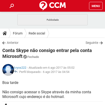
MENU
INÍCIO
JOGOS
WHATSAPP
DICAS
Fórum
Rede social
CELULAR
FACEBOOK
JOGOS
WHATSAPP
DOWNLOADS
Anterior
Seguinte
OUTLOOK
EXCEL
CELULAR
FACEBOOK
Conta Skype não consigo entrar pela conta
INSTAGRAM
JOGOS
GMAIL
WHATSAPP
FÓRUM
OUTLOOK
EXCEL
Microsoft
Fechado
GUIA DE COMPRAS
CELULAR
FACEBOOK
INSTAGRAM
JOGOS
GMAIL
WHATSAPP
GLOSSÁRIO
OUTLOOK
EXCEL
kryos222
- Atualizado em 6 ago 2017 às 05:02
GUIA DE COMPRAS
CELULAR
FACEBOOK
Perfil bloqueado -
6 ago 2017 às 04:54
INSTAGRAM
JOGOS
GMAIL
WHATSAPP
OUTLOOK
EXCEL
Boa tarde
GUIA DE COMPRAS
CELULAR
FACEBOOK
INSTAGRAM
GMAIL
OUTLOOK
EXCEL
Não consigo acessar o Skype através da minha conta
GUIA DE COMPRAS
Microsoft cujo endereço é do hotmail.
INSTAGRAM
GMAIL