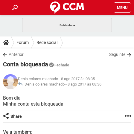
MENU
INÍCIO
JOGOS
WHATSAPP
DICAS
Fórum
Rede social
CELULAR
FACEBOOK
JOGOS
WHATSAPP
DOWNLOADS
Anterior
Seguinte
OUTLOOK
EXCEL
CELULAR
FACEBOOK
Conta bloqueada
INSTAGRAM
JOGOS
GMAIL
WHATSAPP
Fechado
FÓRUM
OUTLOOK
EXCEL
GUIA DE COMPRAS
CELULAR
FACEBOOK
Denis colares machado
- 8 ago 2017 às 08:35
INSTAGRAM
JOGOS
GMAIL
WHATSAPP
GLOSSÁRIO
Denis colares machado -
8 ago 2017 às 08:36
OUTLOOK
EXCEL
GUIA DE COMPRAS
CELULAR
FACEBOOK
INSTAGRAM
JOGOS
GMAIL
WHATSAPP
Bom dia
OUTLOOK
EXCEL
Minha conta esta bloqueada
GUIA DE COMPRAS
CELULAR
FACEBOOK
INSTAGRAM
GMAIL
OUTLOOK
EXCEL
Share
GUIA DE COMPRAS
INSTAGRAM
GMAIL
Veja também: