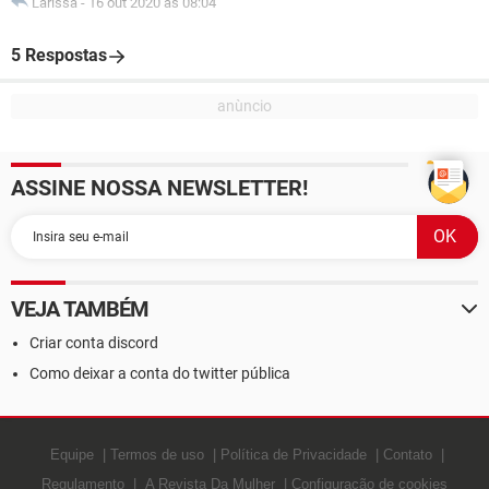
Larissa
-
16 out 2020 às 08:04
5 Respostas
ASSINE NOSSA NEWSLETTER!
VEJA TAMBÉM
Criar conta discord
Como deixar a conta do twitter pública
Equipe
Termos de uso
Política de Privacidade
Contato
Regulamento
A Revista Da Mulher
Configuração de cookies