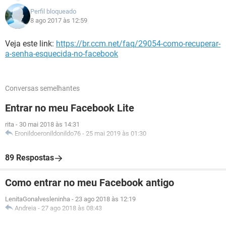
Perfil bloqueado
8 ago 2017 às 12:59
Veja este link:
https://br.ccm.net/faq/29054-como-recuperar-
a-senha-esquecida-no-facebook
Conversas semelhantes
Entrar no meu Facebook Lite
rita
-
30 mai 2018 às 14:31
Eronildoeronildonildo76
-
25 mai 2019 às 01:30
89 Respostas
Como entrar no meu Facebook antigo
LenitaGonalvesleninha
-
23 ago 2018 às 12:19
Andreia
-
27 ago 2018 às 08:43