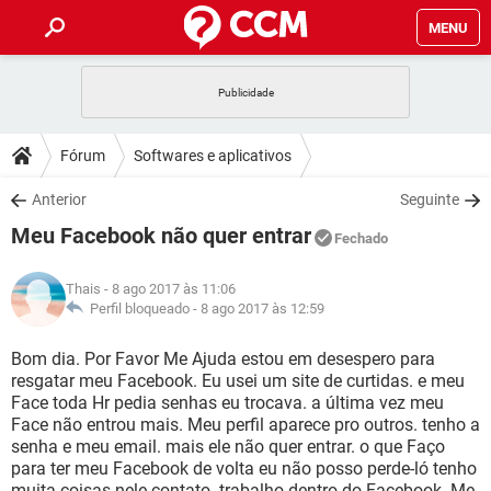
MENU
INÍCIO
JOGOS
WHATSAPP
DICAS
Fórum
Softwares e aplicativos
CELULAR
FACEBOOK
JOGOS
WHATSAPP
DOWNLOADS
Anterior
Seguinte
OUTLOOK
EXCEL
CELULAR
FACEBOOK
Meu Facebook não quer entrar
INSTAGRAM
JOGOS
GMAIL
WHATSAPP
Fechado
FÓRUM
OUTLOOK
EXCEL
GUIA DE COMPRAS
CELULAR
FACEBOOK
Thais
- 8 ago 2017 às 11:06
INSTAGRAM
JOGOS
GMAIL
WHATSAPP
GLOSSÁRIO
Perfil bloqueado -
8 ago 2017 às 12:59
OUTLOOK
EXCEL
GUIA DE COMPRAS
CELULAR
FACEBOOK
INSTAGRAM
JOGOS
GMAIL
WHATSAPP
Bom dia. Por Favor Me Ajuda estou em desespero para
OUTLOOK
EXCEL
resgatar meu Facebook. Eu usei um site de curtidas. e meu
GUIA DE COMPRAS
CELULAR
FACEBOOK
Face toda Hr pedia senhas eu trocava. a última vez meu
INSTAGRAM
GMAIL
Face não entrou mais. Meu perfil aparece pro outros. tenho a
OUTLOOK
EXCEL
GUIA DE COMPRAS
senha e meu email. mais ele não quer entrar. o que Faço
INSTAGRAM
GMAIL
para ter meu Facebook de volta eu não posso perde-ló tenho
muita coisas nele contato. trabalho dentro do Facebook. Me