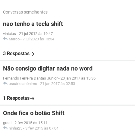
Conversas semelhantes
nao tenho a tecla shift
vinicius
-
21 jul 2012 às 19:47
Marco
-
7 jul 2023 às 13:54
3 Respostas
Não consigo digitar nada no word
Fernando Ferreira Dantas Junior
-
20 jan 2017 às 15:36
usuário anônimo
-
21 jan 2017 às 02:53
1 Respostas
Onde fica o botão Shift
grasi
-
2 fev 2015 às 15:11
ninha25
-
3 fev 2015 às 07:04