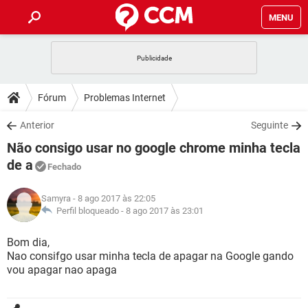
MENU
INÍCIO
JOGOS
WHATSAPP
DICAS
Fórum
Problemas Internet
CELULAR
FACEBOOK
JOGOS
WHATSAPP
DOWNLOADS
Anterior
Seguinte
OUTLOOK
EXCEL
CELULAR
FACEBOOK
Não consigo usar no google chrome minha tecla
INSTAGRAM
JOGOS
GMAIL
WHATSAPP
FÓRUM
OUTLOOK
EXCEL
de a
Fechado
GUIA DE COMPRAS
CELULAR
FACEBOOK
INSTAGRAM
JOGOS
GMAIL
WHATSAPP
GLOSSÁRIO
OUTLOOK
EXCEL
Samyra
- 8 ago 2017 às 22:05
GUIA DE COMPRAS
CELULAR
FACEBOOK
Perfil bloqueado -
8 ago 2017 às 23:01
INSTAGRAM
JOGOS
GMAIL
WHATSAPP
OUTLOOK
EXCEL
Bom dia,
GUIA DE COMPRAS
CELULAR
FACEBOOK
INSTAGRAM
GMAIL
Nao consifgo usar minha tecla de apagar na Google gando
OUTLOOK
EXCEL
vou apagar nao apaga
GUIA DE COMPRAS
INSTAGRAM
GMAIL