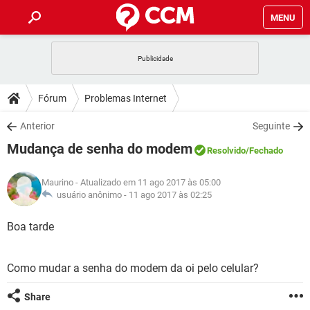
MENU
INÍCIO
JOGOS
WHATSAPP
DICAS
Fórum
Problemas Internet
CELULAR
FACEBOOK
JOGOS
WHATSAPP
DOWNLOADS
Anterior
Seguinte
OUTLOOK
EXCEL
CELULAR
FACEBOOK
Mudança de senha do modem
INSTAGRAM
JOGOS
GMAIL
WHATSAPP
Resolvido
/Fechado
FÓRUM
OUTLOOK
EXCEL
GUIA DE COMPRAS
CELULAR
FACEBOOK
Maurino
- Atualizado em 11 ago 2017 às 05:00
INSTAGRAM
JOGOS
GMAIL
WHATSAPP
GLOSSÁRIO
usuário anônimo -
11 ago 2017 às 02:25
OUTLOOK
EXCEL
GUIA DE COMPRAS
CELULAR
FACEBOOK
INSTAGRAM
JOGOS
GMAIL
WHATSAPP
Boa tarde
OUTLOOK
EXCEL
GUIA DE COMPRAS
CELULAR
FACEBOOK
INSTAGRAM
GMAIL
Como mudar a senha do modem da oi pelo celular?
OUTLOOK
EXCEL
GUIA DE COMPRAS
INSTAGRAM
GMAIL
Share