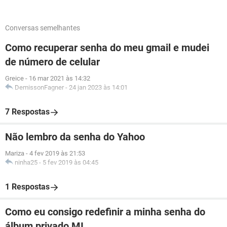
Conversas semelhantes
Como recuperar senha do meu gmail e mudei
de número de celular
Greice
-
16 mar 2021 às 14:32
DemissonFagner
-
24 jan 2023 às 14:01
7 Respostas
Não lembro da senha do Yahoo
Mariza
-
4 fev 2019 às 21:53
ninha25
-
5 fev 2019 às 04:45
1 Respostas
Como eu consigo redefinir a minha senha do
álbum privado MI