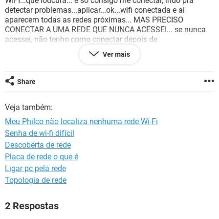
WIFI...que loucura... e só consigo me conectar, indo pra
GUIA DE COMPRAS
detectar problemas...aplicar...ok...wifi conectada e ai
aparecem todas as redes próximas... MAS PRECISO
CONECTAR A UMA REDE QUE NUNCA ACESSEI... se nunca
acessei, não tenho como conectar depois de
detectar...entendem? então pra wifi novos NUNCA
Ver mais
APARECEM AS REDES...EMBORA ESTEJA AIVADA...já
procurei em todo lugar no note pra resolver e não acho... :(
Share
Veja também:
Meu Philco não localiza nenhuma rede Wi-Fi
Senha de wi-fi difícil
Descoberta de rede
Placa de rede o que é
Ligar pc pela rede
Topologia de rede
2 Respostas