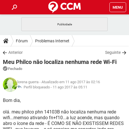
MENU
INÍCIO
JOGOS
WHATSAPP
DICAS
Fórum
Problemas Internet
CELULAR
FACEBOOK
JOGOS
WHATSAPP
DOWNLOADS
Anterior
Seguinte
OUTLOOK
EXCEL
CELULAR
FACEBOOK
Meu Philco não localiza nenhuma rede Wi-Fi
INSTAGRAM
JOGOS
GMAIL
WHATSAPP
FÓRUM
OUTLOOK
EXCEL
Fechado
GUIA DE COMPRAS
CELULAR
FACEBOOK
INSTAGRAM
JOGOS
GMAIL
WHATSAPP
GLOSSÁRIO
OUTLOOK
lorena guerra
- Atualizado em 11 ago 2017 às 02:16
EXCEL
GUIA DE COMPRAS
CELULAR
FACEBOOK
Perfil bloqueado -
11 ago 2017 às 05:11
INSTAGRAM
JOGOS
GMAIL
WHATSAPP
OUTLOOK
EXCEL
Bom dia,
GUIA DE COMPRAS
CELULAR
FACEBOOK
INSTAGRAM
GMAIL
olá. meu philco phn 14103B não localiza nenhuma rede
OUTLOOK
EXCEL
GUIA DE COMPRAS
wifi...memso ativando fn+f10...a luz acende, mas quando
INSTAGRAM
GMAIL
abro o ícone da rede - É COMO SE NÃO EXISTISSEM REDES