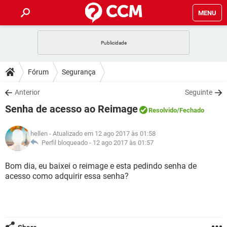
MENU
INÍCIO
JOGOS
WHATSAPP
DICAS
Fórum
Segurança
CELULAR
FACEBOOK
JOGOS
WHATSAPP
DOWNLOADS
Anterior
Seguinte
OUTLOOK
EXCEL
CELULAR
FACEBOOK
Senha de acesso ao Reimage
INSTAGRAM
JOGOS
GMAIL
WHATSAPP
Resolvido
/Fechado
FÓRUM
OUTLOOK
EXCEL
GUIA DE COMPRAS
CELULAR
FACEBOOK
hellen
- Atualizado em 12 ago 2017 às 01:58
INSTAGRAM
JOGOS
GMAIL
WHATSAPP
GLOSSÁRIO
Perfil bloqueado -
12 ago 2017 às 01:57
OUTLOOK
EXCEL
GUIA DE COMPRAS
CELULAR
FACEBOOK
INSTAGRAM
JOGOS
GMAIL
WHATSAPP
Bom dia, eu baixei o reimage e esta pedindo senha de
OUTLOOK
EXCEL
acesso como adquirir essa senha?
GUIA DE COMPRAS
CELULAR
FACEBOOK
INSTAGRAM
GMAIL
OUTLOOK
EXCEL
GUIA DE COMPRAS
INSTAGRAM
GMAIL