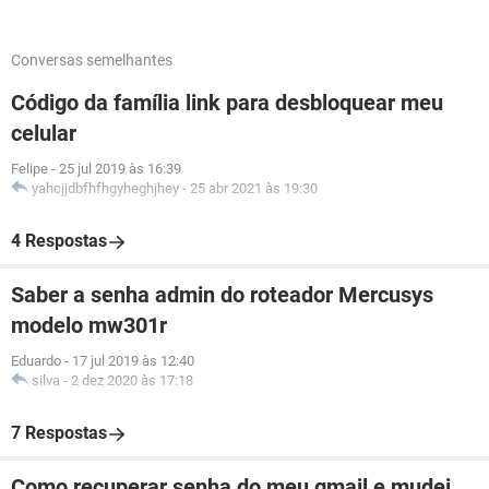
Conversas semelhantes
Código da família link para desbloquear meu
celular
Felipe
-
25 jul 2019 às 16:39
yahcjjdbfhfhgyheghjhey
-
25 abr 2021 às 19:30
4 Respostas
Saber a senha admin do roteador Mercusys
modelo mw301r
Eduardo
-
17 jul 2019 às 12:40
silva
-
2 dez 2020 às 17:18
7 Respostas
Como recuperar senha do meu gmail e mudei