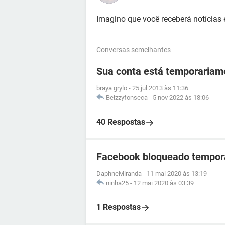
Imagino que você receberá notícias 
Conversas semelhantes
Sua conta está temporariam
braya grylo
-
25 jul 2013 às 11:36
Beizzyfonseca
-
5 nov 2022 às 18:06
40 Respostas
Facebook bloqueado tempor
DaphneMiranda
-
11 mai 2020 às 13:19
ninha25
-
12 mai 2020 às 03:39
1 Respostas