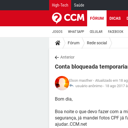
High-Tech
Saúde
FÓRUM
DICAS
JOGOS
WHATSAPP
CELULAR
FACEBOOK
Fórum
Rede social
Anterior
Conta bloqueada temporari
Elson masther
- Atualizado em 18 ag
usuário anônimo -
18 ago 2017 à
Bom dia,
Boa noite o que devo fazer com a 
segurança, já mandei fotos CPF já 
ajudar..CCM.net