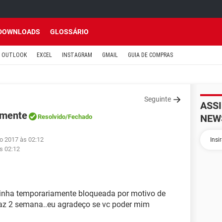
DOWNLOADS
GLOSSÁRIO
OUTLOOK
EXCEL
INSTAGRAM
GMAIL
GUIA DE COMPRAS
Seguinte
ASS
amente
NEW
Resolvido
/Fechado
o 2017 às 02:12
s 02:12
minha temporariamente bloqueada por motivo de
faz 2 semana..eu agradeço se vc poder mim