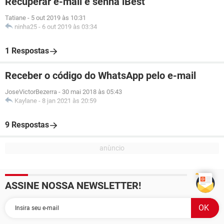
Recuperar e-mail e senha iBest
Tatiane
-
5 out 2019 às 10:31
ninha25
-
6 out 2019 às 03:34
1 Respostas
Receber o código do WhatsApp pelo e-mail
JoseVictorBezerra
-
30 mai 2018 às 05:43
Kaylane
-
8 jan 2021 às 20:59
9 Respostas
ASSINE NOSSA NEWSLETTER!