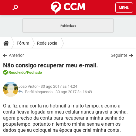
MENU
INÍCIO
JOGOS
WHATSAPP
DICAS
Fórum
Rede social
CELULAR
FACEBOOK
JOGOS
WHATSAPP
DOWNLOADS
Anterior
Seguinte
OUTLOOK
EXCEL
CELULAR
FACEBOOK
Não consigo recuperar meu e-mail.
INSTAGRAM
JOGOS
GMAIL
WHATSAPP
FÓRUM
OUTLOOK
EXCEL
Resolvido
/Fechado
GUIA DE COMPRAS
CELULAR
FACEBOOK
INSTAGRAM
JOGOS
GMAIL
WHATSAPP
GLOSSÁRIO
OUTLOOK
Joao Victor
- 30 ago 2017 às 14:24
EXCEL
GUIA DE COMPRAS
CELULAR
FACEBOOK
Perfil bloqueado -
30 ago 2017 às 16:49
INSTAGRAM
JOGOS
GMAIL
WHATSAPP
OUTLOOK
EXCEL
Olá, fiz uma conta no hotmail á muito tempo, e como a
GUIA DE COMPRAS
CELULAR
FACEBOOK
conta ficava logada em meu celular nunca gravei a senha,
INSTAGRAM
GMAIL
agora preciso da conta para recuperar a minha senha do
OUTLOOK
EXCEL
GUIA DE COMPRAS
poupatempo, portanto n lembro minha senha e nem os
INSTAGRAM
GMAIL
dados que eu coloquei na época que criei minha conta.