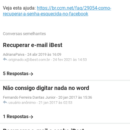
Veja esta ajuda:
https://br.ccm.net/faq/29054-como-
recuperar-a-senha-esquecida-no-facebook
Conversas semelhantes
Recuperar e-mail iBest
AdrianaPaiva
-
24 abr 2019 às 16:09
originado.x@ibest.com.br
-
24 fev 2021 às 14:53
5 Respostas
Não consigo digitar nada no word
Fernando Ferreira Dantas Junior
-
20 jan 2017 às 15:36
usuário anônimo
-
21 jan 2017 às 02:53
1 Respostas