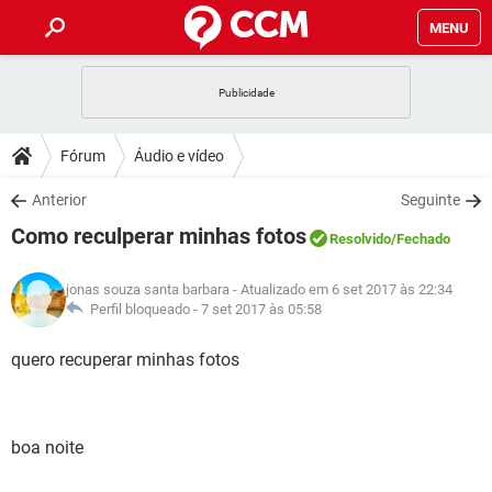
MENU
INÍCIO
JOGOS
WHATSAPP
DICAS
Fórum
Áudio e vídeo
CELULAR
FACEBOOK
JOGOS
WHATSAPP
DOWNLOADS
Anterior
Seguinte
OUTLOOK
EXCEL
CELULAR
FACEBOOK
Como reculperar minhas fotos
INSTAGRAM
JOGOS
GMAIL
WHATSAPP
Resolvido
/Fechado
FÓRUM
OUTLOOK
EXCEL
GUIA DE COMPRAS
CELULAR
FACEBOOK
jonas souza santa barbara
- Atualizado em 6 set 2017 às 22:34
INSTAGRAM
JOGOS
GMAIL
WHATSAPP
GLOSSÁRIO
Perfil bloqueado -
7 set 2017 às 05:58
OUTLOOK
EXCEL
GUIA DE COMPRAS
CELULAR
FACEBOOK
INSTAGRAM
JOGOS
GMAIL
WHATSAPP
quero recuperar minhas fotos
OUTLOOK
EXCEL
GUIA DE COMPRAS
CELULAR
FACEBOOK
INSTAGRAM
GMAIL
OUTLOOK
EXCEL
GUIA DE COMPRAS
boa noite
INSTAGRAM
GMAIL