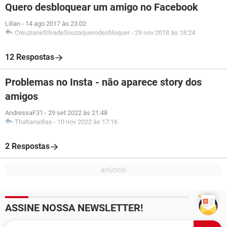
Quero desbloquear um amigo no Facebook
Lilian
-
14 ago 2017 às 23:02
CreuzianeSilvadeSouzaquerodesbloquer
-
29 nov 2018 às 18:24
12 Respostas
Problemas no Insta - não aparece story dos
amigos
AndressaF31
-
29 set 2022 às 21:48
Thatianadias
-
10 nov 2022 às 17:16
2 Respostas
ASSINE NOSSA NEWSLETTER!