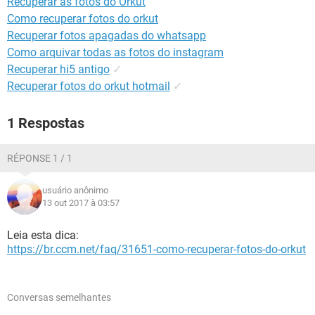
Recuperar as fotos do Orkut
GUIA DE COMPRAS
Como recuperar fotos do orkut
Recuperar fotos apagadas do whatsapp
Como arquivar todas as fotos do instagram
Recuperar hi5 antigo
✓
Recuperar fotos do orkut hotmail
✓
1 Respostas
RÉPONSE 1 / 1
usuário anônimo
13 out 2017 à 03:57
Leia esta dica:
https://br.ccm.net/faq/31651-como-recuperar-fotos-do-orkut
Conversas semelhantes