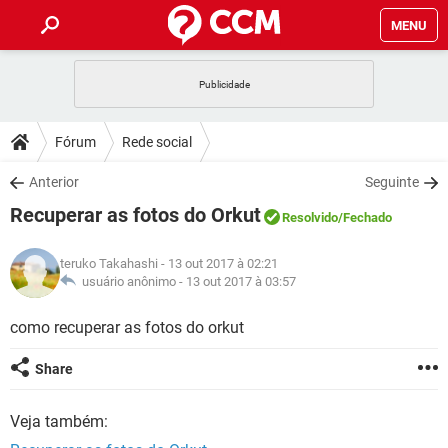
MENU
INÍCIO
JOGOS
WHATSAPP
DICAS
Fórum
Rede social
CELULAR
FACEBOOK
JOGOS
WHATSAPP
DOWNLOADS
Anterior
Seguinte
OUTLOOK
EXCEL
CELULAR
FACEBOOK
Recuperar as fotos do Orkut
INSTAGRAM
JOGOS
GMAIL
WHATSAPP
Resolvido
/Fechado
FÓRUM
OUTLOOK
EXCEL
GUIA DE COMPRAS
CELULAR
FACEBOOK
teruko Takahashi
- 13 out 2017 à 02:21
INSTAGRAM
JOGOS
GMAIL
WHATSAPP
GLOSSÁRIO
usuário anônimo -
13 out 2017 à 03:57
OUTLOOK
EXCEL
GUIA DE COMPRAS
CELULAR
FACEBOOK
INSTAGRAM
JOGOS
GMAIL
WHATSAPP
como recuperar as fotos do orkut
OUTLOOK
EXCEL
GUIA DE COMPRAS
CELULAR
FACEBOOK
Share
INSTAGRAM
GMAIL
OUTLOOK
EXCEL
GUIA DE COMPRAS
Veja também:
INSTAGRAM
GMAIL