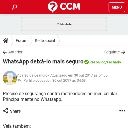
MENU
INÍCIO
JOGOS
WHATSAPP
DICAS
Fórum
Rede social
CELULAR
FACEBOOK
JOGOS
WHATSAPP
DOWNLOADS
Anterior
Seguinte
OUTLOOK
EXCEL
CELULAR
FACEBOOK
WhatsApp deixá-lo mais seguro
INSTAGRAM
JOGOS
GMAIL
WHATSAPP
Resolvido
/Fechado
FÓRUM
OUTLOOK
EXCEL
GUIA DE COMPRAS
CELULAR
FACEBOOK
Aparecida Leandro
- Atualizado em 30 out 2017 às 04:55
INSTAGRAM
JOGOS
GMAIL
WHATSAPP
GLOSSÁRIO
Perfil bloqueado -
30 out 2017 às 04:53
OUTLOOK
EXCEL
GUIA DE COMPRAS
CELULAR
FACEBOOK
INSTAGRAM
JOGOS
GMAIL
WHATSAPP
Preciso de segurança contra rastreadores no meu celular.
OUTLOOK
EXCEL
Principalmente no Whatsapp.
GUIA DE COMPRAS
CELULAR
FACEBOOK
INSTAGRAM
GMAIL
OUTLOOK
EXCEL
Share
GUIA DE COMPRAS
INSTAGRAM
GMAIL
Veja também: